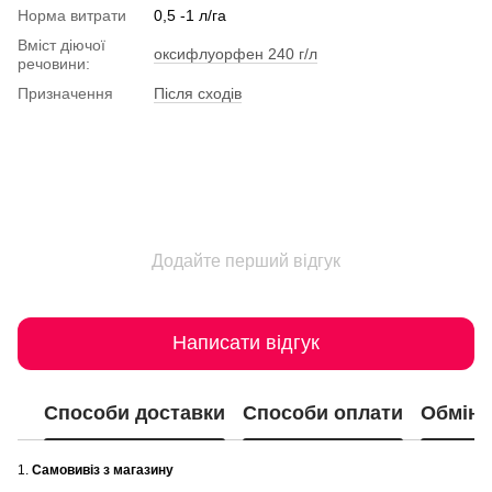
Норма витрати
0,5 -1 л/га
Вміст діючої
оксифлуорфен 240 г/л
речовини:
Призначення
Після сходів
Додайте перший відгук
Написати відгук
Способи доставки
Способи оплати
Обмін 
1.
Самовивіз з магазину