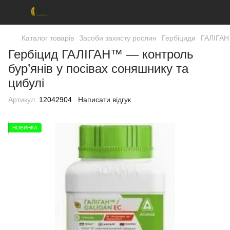
Каталог товарів
Засоби захисту рослин
Гербіциди
ГАЛІГАН 
Гербіцид ГАЛІГАН™ — контроль
бур’янів у посівах соняшнику та
цибулі
Артикул:
12042904
Написати відгук
НОВИНКА