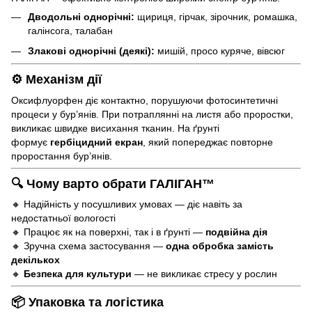
Дводольні однорічні:
щириця, гірчак, зірочник, ромашка,
галінсога, талабан
Злакові однорічні (деякі):
мишій, просо куряче, вівсюг
⚙
Механізм дії
Оксифлуорфен діє контактно, порушуючи фотосинтетичні
процеси у бур’янів. При потраплянні на листя або проростки,
викликає швидке висихання тканин. На ґрунті
формує
гербіцидний екран
, який попереджає повторне
проростання бур’янів.
🔍
Чому варто обрати ГАЛІГАН™
🔸 Надійність у посушливих умовах — діє навіть за
недостатньої вологості
🔸 Працює як на поверхні, так і в ґрунті —
подвійна дія
🔸 Зручна схема застосування —
одна обробка замість
декількох
🔸
Безпека для культури
— не викликає стресу у рослин
📦
Упаковка та логістика