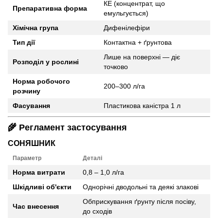
КЕ (концентрат, що
Препаративна форма
емульгується)
Хімічна група
Дифенілефіри
Тип дії
Контактна + ґрунтова
Лише на поверхні — діє
Розподіл у рослині
точково
Норма робочого
200–300 л/га
розчину
Фасування
Пластикова каністра 1 л
🌾
Регламент застосування
СОНЯШНИК
Параметр
Деталі
Норма витрати
0,8 – 1,0 л/га
Шкідливі об'єкти
Однорічні дводольні та деякі злакові
Обприскування ґрунту після посіву,
Час внесення
до сходів