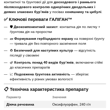
контактної та ґрунтової дії для
досходового і раннього
післясходового контролю однорічних дводольних і
деяких злакових бур’янів
у посівах
соняшнику та цибулі
.
✅ Ключові переваги ГАЛІГАН™
🛡
Двокомпонентний захист
: контактна дія по листку +
ґрунтова дія на проростки
🧱
Формування гербіцидного екрану
на поверхні ґрунту
— тривала дія без повторного засмічення поля
♻
Безпечний для наступних культур
— відсутність
післядії у сівозміні
🌿
Контроль понад 40 видів бур’янів
, включаючи стійкі
до класичних препаратів
📈
Подовжена ґрунтова активність
— зберігає
ефективність у різних умовах вологості
📋
Технічна характеристика препарату
Параметр
Значення
Діюча речовина
Оксифлуорфен, 240 г/л