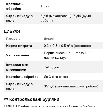
Кратність
1 раз
обробок
Строк виходу в
3 діб (механізовані), 7 діб (ручні
поле
роботи)
ЦИБУЛЯ
Параметр
Деталі
Норма витрати
0,2 + 0,3 + 0,5 л/га (поетапно)
Перше внесення — фаза 1–2
Час внесення
листки культури
Інтервал між
7–10 днів
внесеннями
Кратність обробок
До 3-х за сезон
Строк виходу в
3/7 діб (механізовані/ручні роботи)
поле
🌱
Контрольовані бур’яни
ГАЛІГАН™ ефективно контролює широкий спектр бур’янів: