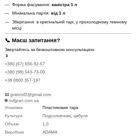
Форма фасування:
каністра 1 л
Мінімальна партія:
від 1 л
Зберігання: в оригінальній тарі, у прохолодному темному
місці
📞
Маєш запитання?
Звертайтесь за безкоштовною консультацією:
📱
+380 (67) 656-92-57
+380 (98) 543-73-00
+38 0800 357-197
📧
grannvf2@gmail.com
🌐
nvfgran.com.ua
Упаковка
Пластиковая тара
Культура
Подсолнечник
,
цибуля
Объем
1.0
Виробник
ADAMA