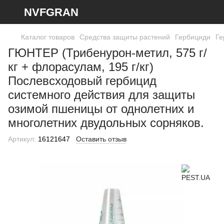
NVFGRAN
Каталог товаров
Средства защиты растений
Гербициди
Ге
ГЮНТЕР (Трибенурон-метил, 575 г/
кг + флорасулам, 195 г/кг)
Послевсходовый гербицид
системного действия для защиты
озимой пшеницы от однолетних и
многолетних двудольных сорняков.
Артикул:
16121647
Оставить отзыв