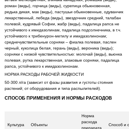
роман (виды), горчица (виды), сурепица обыкновенная,
редька дикая, мак (виды), пастушьи обыкновенные, одуванчик
лекарственный, лебеда (виды), звездочник средний, талабан
полевой, кудрявый Софии, жабр (виды), падалица рапса не
устойчивого к имидазолинам, падалица подсолнечника, в т.ч.
устойчивого к трибенурон-метилу и имидазолинонам;
среднечувствительные сорняки – фиалка полевая, паслен
черный, куколица белая, герань (виды), вероника (виды);
сорняки с низкой чувствительностью: молочай (виды), вьюнка
полевая, рутка лекарственная, злаковые сорняки, падалица
рапса, устойчивого к имидазолинонам.
НОРМА РАСХОДЫ РАБОЧЕЙ ЖИДКОСТИ
50-300 л/га (зависит от фазы развития и густоты стояния
растений; от оборудования и типа распылителей).
СПОСОБ ПРИМЕНЕНИЯ И НОРМЫ РАСХОДОВ
Норма
расхода
Культура
Объекты
Способ и 
препарата,