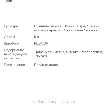
рожь
Культура
Пшеница озимая
,
Пшеница яра
,
Ячмень
озимый / яровой
,
Рожь озимая / яровая
Объем
5.0
Виробник
PEST.UA
Содержание
Трибенурон-метил, 575 г/кг + флорасулам,
действующего
195 г/кг)
вещества
Призначення
После всходов
Добавьте первый отзыв