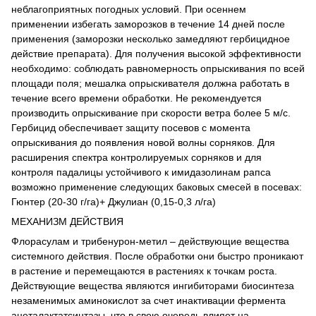
неблагоприятных погодных условий. При осеннем
применении избегать заморозков в течение 14 дней после
применения (заморозки несколько замедляют гербицидное
действие препарата). Для получения высокой эффективности
необходимо: соблюдать равномерность опрыскивания по всей
площади поля; мешалка опрыскивателя должна работать в
течение всего времени обработки. Не рекомендуется
производить опрыскивание при скорости ветра более 5 м/с.
Гербицид обеспечивает защиту посевов с момента
опрыскивания до появления новой волны сорняков. Для
расширения спектра контролируемых сорняков и для
контроля падалицы устойчивого к имидазолинам рапса
возможно применение следующих баковых смесей в посевах:
Гюнтер (20-30 г/га)+ Джулиан (0,15-0,3 л/га)
МЕХАНИЗМ ДЕЙСТВИЯ
Флорасулам и трибенурон-метил – действующие вещества
системного действия. После обработки они быстро проникают
в растение и перемещаются в растениях к точкам роста.
Действующие вещества являются ингибиторами биосинтеза
незаменимых аминокислот за счет инактивации фермента
ацеталактатсинтазы, что в свою очередь влияет на