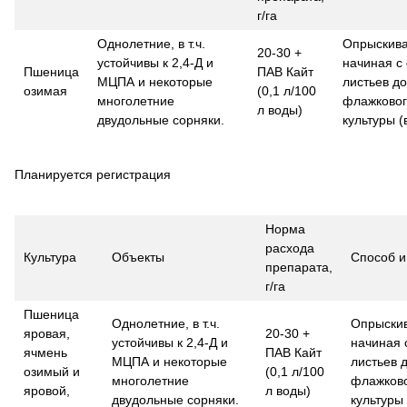
г/га
Однолетние, в т.ч.
Опрыскива
20-30 +
устойчивы к 2,4-Д и
начиная с
Пшеница
ПАВ Кайт
МЦПА и некоторые
листьев д
озимая
(0,1 л/100
многолетние
флажковог
л воды)
двудольные сорняки.
культуры 
Планируется регистрация
Норма
расхода
Культура
Объекты
Способ и
препарата,
г/га
Пшеница
Однолетние, в т.ч.
Опрыскив
яровая,
20-30 +
устойчивы к 2,4-Д и
начиная 
ячмень
ПАВ Кайт
МЦПА и некоторые
листьев 
озимый и
(0,1 л/100
многолетние
флажково
яровой,
л воды)
двудольные сорняки.
культуры