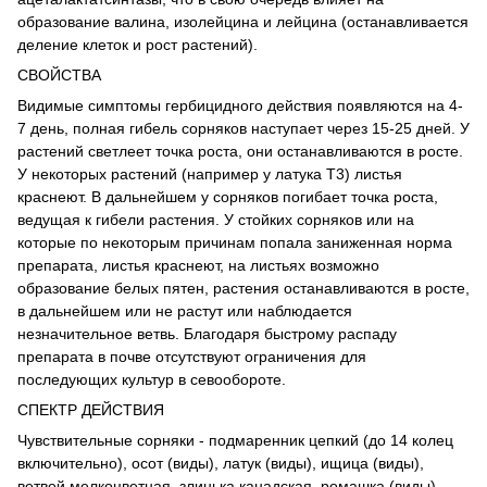
образование валина, изолейцина и лейцина (останавливается
деление клеток и рост растений).
СВОЙСТВА
Видимые симптомы гербицидного действия появляются на 4-
7 день, полная гибель сорняков наступает через 15-25 дней. У
растений светлеет точка роста, они останавливаются в росте.
У некоторых растений (например у латука Т3) листья
краснеют. В дальнейшем у сорняков погибает точка роста,
ведущая к гибели растения. У стойких сорняков или на
которые по некоторым причинам попала заниженная норма
препарата, листья краснеют, на листьях возможно
образование белых пятен, растения останавливаются в росте,
в дальнейшем или не растут или наблюдается
незначительное ветвь. Благодаря быстрому распаду
препарата в почве отсутствуют ограничения для
последующих культур в севообороте.
СПЕКТР ДЕЙСТВИЯ
Чувствительные сорняки - подмаренник цепкий (до 14 колец
включительно), осот (виды), латук (виды), ищица (виды),
ветвей мелкоцветная, злинька канадская, ромашка (виды),