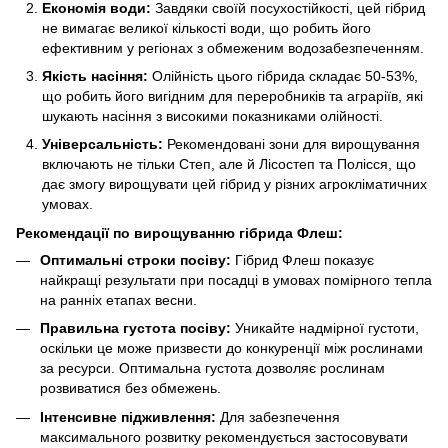
Економія води:
Завдяки своїй посухостійкості, цей гібрид
не вимагає великої кількості води, що робить його
ефективним у регіонах з обмеженим водозабезпеченням.
Якість насіння:
Олійність цього гібрида складає 50-53%,
що робить його вигідним для переробників та аграріїв, які
шукають насіння з високими показниками олійності.
Універсальність:
Рекомендовані зони для вирощування
включають не тільки Степ, але й Лісостеп та Полісся, що
дає змогу вирощувати цей гібрид у різних агрокліматичних
умовах.
Рекомендації по вирощуванню гібрида Флеш:
Оптимальні строки посіву:
Гібрид Флеш показує
найкращі результати при посадці в умовах помірного тепла
на ранніх етапах весни.
Правильна густота посіву:
Уникайте надмірної густоти,
оскільки це може призвести до конкуренції між рослинами
за ресурси. Оптимальна густота дозволяє рослинам
розвиватися без обмежень.
Інтенсивне підживлення:
Для забезпечення
максимального розвитку рекомендується застосовувати