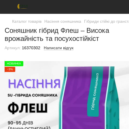
Каталог товарів
Насіння соняшника
Гібриди стійкі до гранс
Соняшник гібрид Флеш – Висока
врожайність та посухостійкіст
Артикул:
16370302
Написати відгук
НОВИНКА
−3%