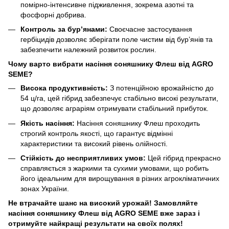
помірно-інтенсивне підживлення, зокрема азотні та
фосфорні добрива.
Контроль за бур’янами:
Своєчасне застосування
гербіцидів дозволяє зберігати поле чистим від бур’янів та
забезпечити належний розвиток рослин.
Чому варто вибрати насіння соняшнику Флеш від AGRO
SEME?
Висока продуктивність:
З потенційною врожайністю до
54 ц/га, цей гібрид забезпечує стабільно високі результати,
що дозволяє аграріям отримувати стабільний прибуток.
Якість насіння:
Насіння соняшнику Флеш проходить
строгий контроль якості, що гарантує відмінні
характеристики та високий рівень олійності.
Стійкість до несприятливих умов:
Цей гібрид прекрасно
справляється з жаркими та сухими умовами, що робить
його ідеальним для вирощування в різних агрокліматичних
зонах України.
Не втрачайте шанс на високий урожай! Замовляйте
насіння соняшнику Флеш від AGRO SEME вже зараз і
отримуйте найкращі результати на своїх полях!