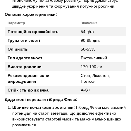
інтенсивному початковому розвитку, гібрид демонструє
швидке укорінення та формування потужної рослини.
Основні характеристики:
Параметр
Значення
Потенційна врожайність
54 ц/га
Група стиглості
90-95 днів
Олійність
50-53%
Тип адаптивності
Екстенсивний
Висота рослини
170-190 см
Рекомендовані зони
Степ, Лісостеп,
вирощування
Полісся
Стійкість до вовчка
A-G+
Додаткові переваги гібрида Флеш:
Швидке початкове зростання:
Гібрид Флеш має високий
потенціал на старті вегетації, що дозволяє ефективно
використовувати стартові умови та максимально швидко
розвиватися.