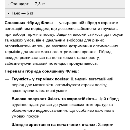
- Стандарт — 7,3 кг
- Нано — 6 кг
Соняшник гібрид Флеш
— ультраранній гібрид з коротким
вегетаційним періодом, що дозволяє забезпечити гнучкість
при виборі термінів посіву. Завдяки високій стійкості до посухи
та жарких умов, він є ідеальним вибором для різних
агрокліматичних зон, де важливе дотримання оптимальних
термінів для максимального отримання врожаю. Гібрид
швидко розвивається на початкових етапах росту,
забезпечуючи високий потенціал продуктивності.
Переваги гібрида соняшнику Флеш:
Гнучкість у термінах посіву:
Швидкий вегетаційний
період дає можливість оптимізувати строки посіву,
враховуючи кліматичні умови.
Висока посухостійкість та жаростійкість:
Цей гібрид
відмінно адаптується до умов високих температур та
обмеженого водопостачання, що особливо важливо в
умовах посухи.
Швидке зростання на початкових етапах:
Завдяки