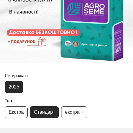
Рік врожаю
2025
Тип
Екстра
Стандарт
екстра +