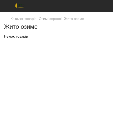
Каталог товарів
Озимі зернові
Жито озиме
Жито озиме
Немає товарів