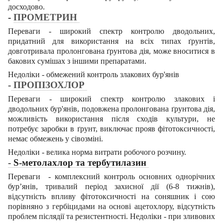
досходово.
-
ПРОМЕТРИН
Переваги - широкий спектр контролю дводольних,
придатний для використання на всіх типах ґрунтів,
довготривала пролонгована ґрунтова дія, може вноситися в
бакових сумішах з іншими препаратами.
Недоліки - обмежений контроль злакових бур'янів
-
ПРОПІЗОХЛОР
Переваги - широкий спектр контролю злакових і
дводольних бур'янів, подовжена пролонгована ґрунтова дія,
можливість використання після сходів культури, не
потребує заробки в ґрунт, виключає прояв фітотоксичності,
немає обмежень у сівозміні.
Недоліки - велика норма витрати робочого розчину.
-
S-метолахлор та тербутилазин
Переваги - комплексний контроль основних однорічних
бур’янів, тривалий період захисної дії (6-8 тижнів),
відсутність впливу фітотоксичності на соняшник і сою
порівняно з гербіцидами на основі ацетохлору, відсутність
проблем післядії та резистентності. Недоліки - при зливових