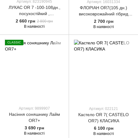
Артикул: 823190945
Артикул: 16031334
ЛУКАС OR 7 -100-108дн.,
ФЛОРІАН OR7(105 дн.)
посухостійкий ,
високоврожайний гібрид
високоурожайний
соняшника для класичної
2 660 грн
2 700 грн
2 800 грн
(КЛАСИКА)
технології вирощування , від
В наявності
В наявності
Української селекції компанії
АРТ АГРО
CLASSIC
Артикул: 9899907
Артикул: 022121
Насіння соняшнику Лайм
Кастело OR 7( CASTELO
OR7+
OR7) КЛАСИКА
3 690 грн
6 100 грн
В наявності
В наявності