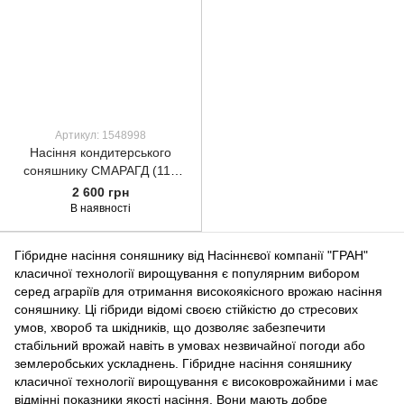
Артикул: 1548998
Насіння кондитерського
соняшнику СМАРАГД (110
дн)
2 600 грн
В наявності
Гібридне насіння соняшнику від Насіннєвої компанії "ГРАН"
класичної технології вирощування є популярним вибором
серед аграріїв для отримання високоякісного врожаю насіння
соняшнику. Ці гібриди відомі своєю стійкістю до стресових
умов, хвороб та шкідників, що дозволяє забезпечити
стабільний врожай навіть в умовах незвичайної погоди або
землеробських ускладнень. Гібридне насіння соняшнику
класичної технології вирощування є високоврожайними і має
відмінні показники якості насіння. Вони мають добре