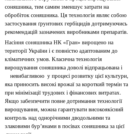
соняшника, тим самим зменшує затрати на
обробіток соняшника. Ця технологія являє собою
застосування ґрунтових гербіцидів дотримуючись
рекомендацій зазначених виробниками препаратів.
Насіння соняшника НК «Гран» вирощено на
терито
рії України і є повністю адаптованим до
кліматичних умов. Класична технологія
вирощуванн
я соняшника доволі
відпрацьована і
є
невибагливою
у процесі розвитку цієї культури,
яка приносить високі врожаї за короткий термін та
при мінімізації трудових і фінансових витратах.
Якщо забезпечити повне дотримання технології
вирощування, можна гарантувати високоякісний
контроль над однорічними дводольними та
злаковими бур’янами в посівах соняшника за цієї