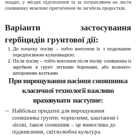
опадах, у місцях підтоплення та за потрапляння на листя
соняшнику можливе пригнічення чи загибель проростків.
Варіанти застосування
гербіцидів грунтової дії:
До початку посіву – тобто внесення їх з подальшою
передпосівною культивацією;
Після посіву – тобто внесення після посіву соняшника із
зарубкою в грунт легкими боронами, або кольчато-
шпоровими колтками
При вирощування насіння соняшника
класичної технології важливо
враховувати
наступне:
Найбільш придатні для вирощування
соняшника грунти: чорноземи, каштанові і
лісові, також соняшник – це вимоглива до
підживлення, світлолюбна культура.