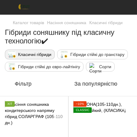
Каталог товарів
Насіння соняшника
Класичні гібриди
Гібриди соняшнику під класичну
технологію✔️
Класичні гібриди
Гібриди стійкі до гранстару
Гібриди стійкі до євро-лайтінігу
Сорти
Фільтр
За популярністю
ХІТ
−10%
CLASSIC