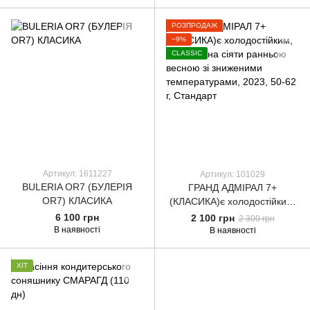
РОЗПРОДАЖ
−9%
CLASSIC
Артикул: 1611227
Артикул: 101029
BULERIA OR7 (БУЛЕРІЯ
ГРАНД АДМІРАЛ 7+
OR7) КЛАСИКА
(КЛАСИКА)є холодостійким,
його можна сіяти ранньою
6 100 грн
2 100 грн
2 300 грн
весною зі зниженими
В наявності
В наявності
температурами, 2023, 50-62
г, Стандарт
ХІТ