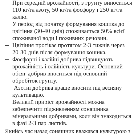
При середній врожайності, з грунту виноситься
110 кг/га азоту, 50 кг/га фосфору і 250 кг/га
калію.
У період від початку формування кошика до
цвітіння (30-40 днів) споживається 50% всієї
споживаної води і поживних речовин.
Цвітіння протікає протягом 2-3 тижнів через
20-30 днів після формування кошика.
Фосфорні і калійні добрива підвищують
врожайність і олійність культури. Основний
обсяг добрив вноситься під основний
обробіток грунту.
Азотні добрива краще вносити під весняну
культивацію.
Великий приріст врожайності можна
забезпечити підживленням соняшника
мінеральними добривами, коли він знаходиться
в фазі 2-3 пар листків.
Якийсь час назад соняшник вважався культурою з