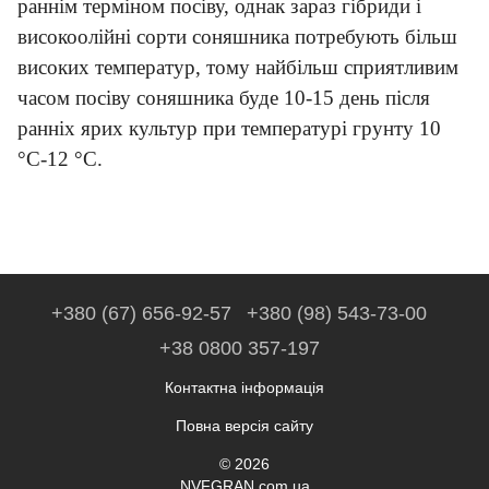
раннім терміном посіву, однак зараз гібриди і
високоолійні сорти соняшника потребують більш
високих температур, тому найбільш сприятливим
часом посіву соняшника буде 10-15 день після
ранніх ярих культур при температурі грунту 10
°С-12 °С.
+380 (67) 656-92-57
+380 (98) 543-73-00
+38 0800 357-197
Контактна інформація
Повна версія сайту
© 2026
NVFGRAN.com.ua