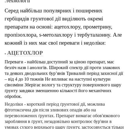
технології.
Серед найбільш популярних і поширених
гербіцидів грунтової дії виділяють окремі
пр
епарати на основі: ацетохлору, прометрину,
пропізохлора, s-метолахлору і тербуталазину. Але
кожний із них має свої переваги і недоліки:
АЦЕТОХЛОР
-
Переваги - найбільш доступний за ціною препарат, має
безліч назв і анологів.
Широкий спектр дії проти злакових
та деяких дводольних бур’янів Тривалий період захисної дії
– від 4 до 10 тижнів Не впливає на наступні культури
сівозміни Зберігає вологу та структуру поверхневого шару
ґрунту завдяки зменшенню кількості його механічних
обробок.
Недоліки - короткий період ґрунтової дії, можлива
фітотоксична дія після зливових опадів або на
перезволожених ґрунтах. Препарат вимагає обов'язкового
заробляння в ґрунт, незадовільно контролює бур'яни в
умовах сухого верхнього шару ґрунту, застосовується тільки