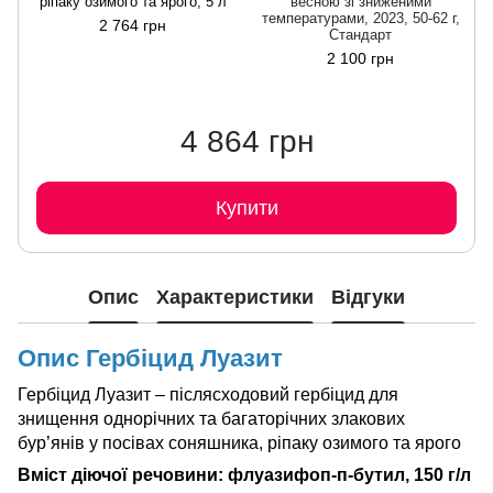
ріпаку озимого та ярого, 5 л
весною зі зниженими
температурами, 2023, 50-62 г,
2 764 грн
Стандарт
2 100 грн
4 864 грн
Купити
Опис
Характеристики
Відгуки
Опис Гербіцид Луазит
Гербіцид Луазит – післясходовий гербіцид для
знищення однорічних та багаторічних злакових
бур’янів у посівах соняшника, ріпаку озимого та ярого
Вміст діючої речовини: флуазифоп-п-бутил, 150 г/л