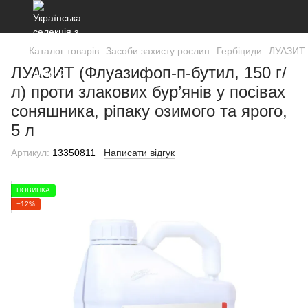
Каталог товарів
Засоби захисту рослин
Гербіциди
ЛУАЗИТ (
ЛУАЗИТ (Флуазифоп-п-бутил, 150 г/
л) проти злакових бур’янів у посівах
соняшника, ріпаку озимого та ярого,
5 л
Артикул:
13350811
Написати відгук
НОВИНКА
−12%