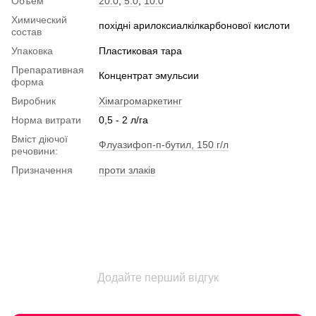
Объем
20.0
,
5.0
,
10.0
Химический
похідні арилоксиалкілкарбонової кислоти
состав
Упаковка
Пластиковая тара
Препаративная
Концентрат эмульсии
форма
Виробник
Хімагромаркетинг
Норма витрати
0,5 - 2 л/га
Вміст діючої
Флуазифоп-п-бутил, 150 г/л
речовини:
Призначення
проти злаків
Додайте перший відгук