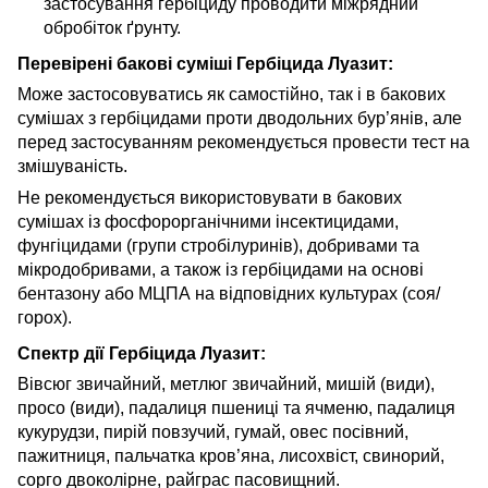
застосування гербіциду проводити міжрядний
обробіток ґрунту.
Перевірені бакові суміші Гербіцида Луазит:
Може застосовуватись як самостійно, так і в бакових
сумішах з гербіцидами проти дводольних бур’янів, але
перед застосуванням рекомендується провести тест на
змішуваність.
Не рекомендується використовувати в бакових
сумішах із фосфорорганічними інсектицидами,
фунгіцидами (групи стробілуринів), добривами та
мікродобривами, а також із гербіцидами на основі
бентазону або МЦПА на відповідних культурах (соя/
горох).
Спектр дії Гербіцида Луазит:
Вівсюг звичайний, метлюг звичайний, мишій (види),
просо (види), падалиця пшениці та ячменю, падалиця
кукурудзи, пирій повзучий, гумай, овес посівний,
пажитниця, пальчатка кров’яна, лисохвіст, свинорий,
сорго двоколірне, райграс пасовищний.