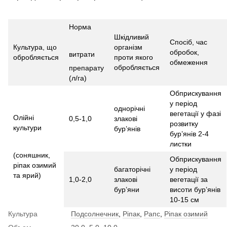
Норма
Шкідливий
Спосіб, час
Культура, що
організм
обробок,
витрати
обробляється
проти якого
обмеження
обробляється
препарату
(л/га)
Обприскування
у період
однорічні
вегетації у фазі
Олійні
0,5-1,0
злакові
розвитку
культури
бур’янів
бур’янів 2-4
листки
(соняшник,
Обприскування
ріпак озимий
багаторічні
у період
та ярий)
1,0-2,0
злакові
вегетації за
бур’яни
висоти бур’янів
10-15 см
Культура
Подсолнечник
,
Ріпак
,
Рапс
,
Ріпак озимий