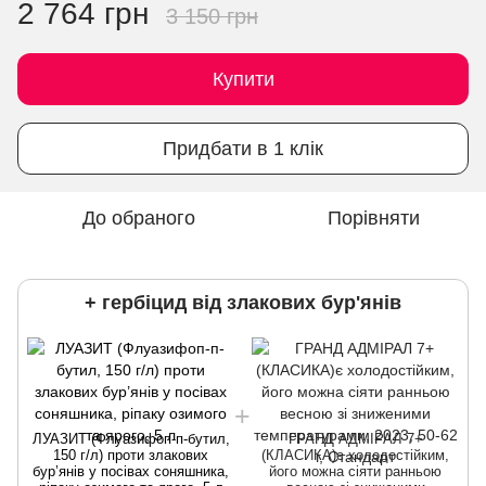
2 764 грн
3 150 грн
Купити
Придбати в 1 клік
До обраного
Порівняти
+ гербіцид від злакових бур'янів
ЛУАЗИТ (Флуазифоп-п-бутил,
ГРАНД АДМІРАЛ 7+
150 г/л) проти злакових
(КЛАСИКА)є холодостійким,
бур’янів у посівах соняшника,
його можна сіяти ранньою