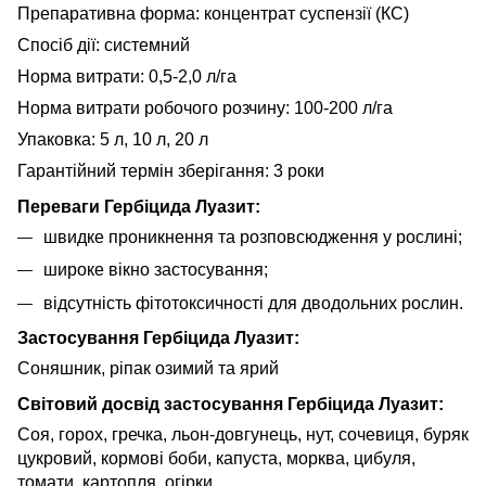
Препаративна форма: концентрат суспензії (КС)
Спосіб дії: системний
Норма витрати: 0,5-2,0 л/га
Норма витрати робочого розчину: 100-200 л/га
Упаковка: 5 л, 10 л, 20 л
Гарантійний термін зберігання: 3 роки
Переваги Гербіцида Луазит:
швидке проникнення та розповсюдження у рослині;
широке вікно застосування;
відсутність фітотоксичності для дводольних рослин.
Застосування Гербіцида Луазит:
Соняшник, ріпак озимий та ярий
Світовий досвід застосування Гербіцида Луазит:
Соя, горох, гречка, льон-довгунець, нут, сочевиця, буряк
цукровий, кормові боби, капуста, морква, цибуля,
томати, картопля, огірки,