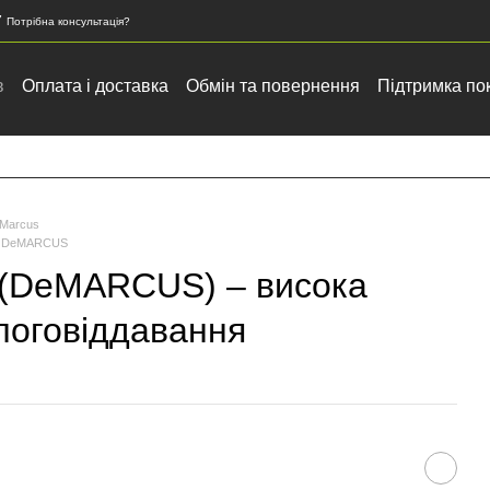
7
Потрібна консультація?
в
Оплата і доставка
Обмін та повернення
Підтримка по
 зернових та олійних культур
eMarcus
нії DeMARCUS
 (DeMARCUS) – висока
логовіддавання