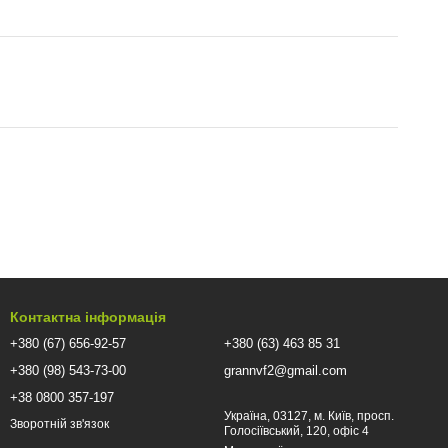
Контактна інформація
+380 (67) 656-92-57
+380 (63) 463 85 31
+380 (98) 543-73-00
grannvf2@gmail.com
+38 0800 357-197
Україна, 03127, м. Київ, просп.
Зворотній зв'язок
Голосіївський, 120, офіс 4