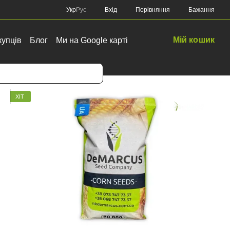
Порівняння
Укр
Рус
Вхід
Бажання
Мій кошик
купців
Блог
Ми на Google карті
ХІТ