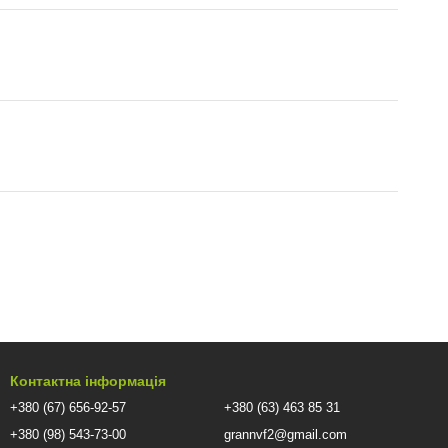
Контактна інформація
+380 (67) 656-92-57
+380 (63) 463 85 31
+380 (98) 543-73-00
grannvf2@gmail.com