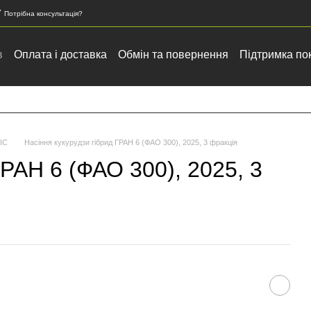
7
Потрібна консультація?
в
Оплата і доставка
Обмін та повернення
Підтримка по
 зернових та олійних культур
ІС
Насіння кукурудзи гібрид ГРАН 6 (ФАО 300), 2025, 3 фракція
ГРАН 6 (ФАО 300), 2025, 3