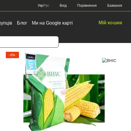
Порівняння
Укр
Рус
Вхід
Бажання
Мій кошик
купців
Блог
Ми на Google карті
−8%