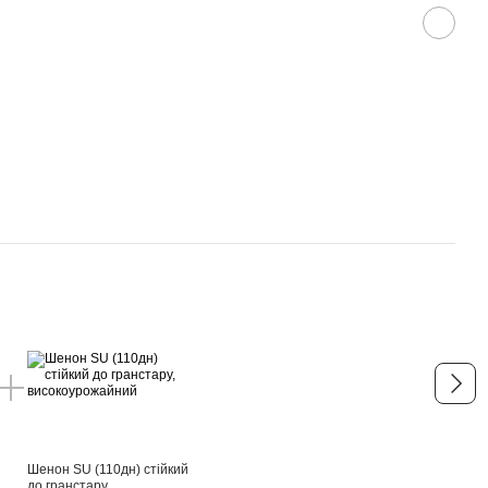
+ п
Шенон SU (110дн) стійкий
до гранстару,