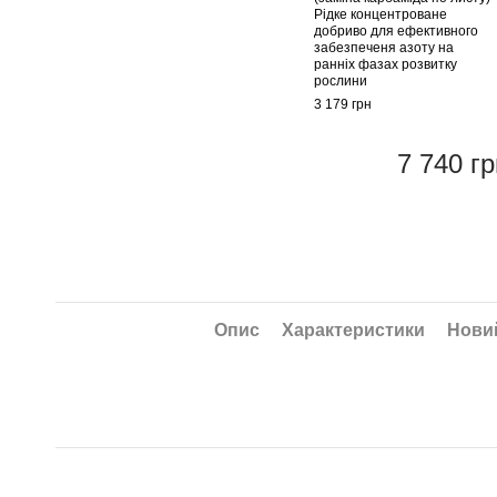
Рідке концентроване
добриво для ефективного
забезпеченя азоту на
ранніх фазах розвитку
рослини
3 179 грн
7 740 гр
Опис
Характеристики
Новий