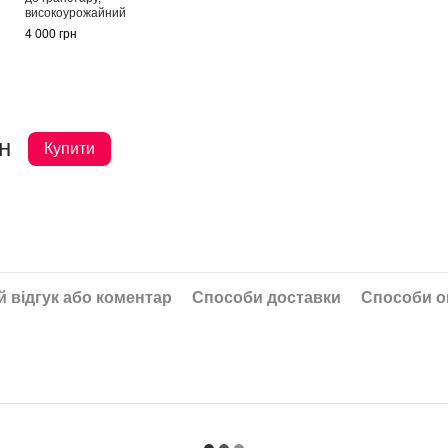
високоурожайний
4 000 грн
н
Купити
 відгук або коментар
Способи доставки
Способи о