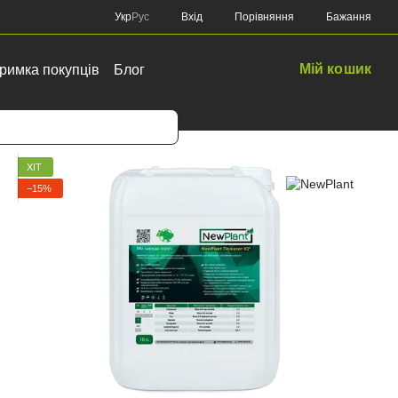
Порівняння
Укр
Рус
Вхід
Бажання
Мій кошик
римка покупців
Блог
ХІТ
−15%