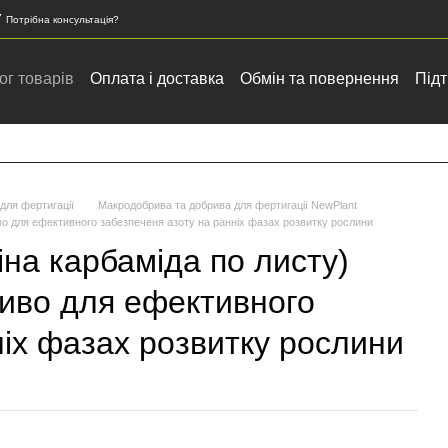
7
Потрібна консультація?
ог товарів
Оплата і доставка
Обмін та повернення
Підт
онтактна інформація
Закупка зернових та олійних культур
для фертигації
Макродобрива та добрива для фертигації NewPlant
иво для ефективного забезпеченя азоту на ранніх фазах розвитку рослини
іна карбаміда по листу)
иво для ефективного
ніх фазах розвитку рослини