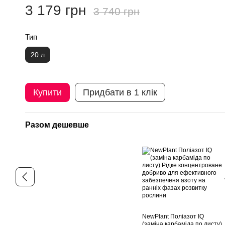
3 179 грн
3 740 грн
Тип
20 л
Купити
Придбати в 1 клік
Разом дешевше
NewPlant Поліазот IQ
(заміна карбаміда по листу)