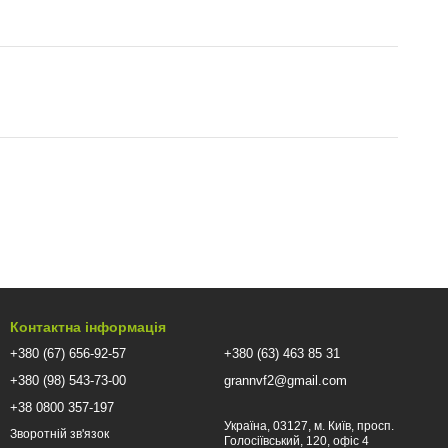
Контактна інформація
+380 (67) 656-92-57
+380 (63) 463 85 31
+380 (98) 543-73-00
grannvf2@gmail.com
+38 0800 357-197
Україна, 03127, м. Київ, просп.
Зворотній зв'язок
Голосіївський, 120, офіс 4