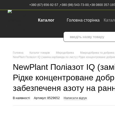
Перейти до основного контенту
+380 (67) 656-92-57 ,
+380 (98) 543-73-00,
+38 0800 357-19
Каталог
Головна сторінка
Катал
Ми на Google карті
К
Головна
Каталог товарів
Мікродобрива
Макродобрива та добрива 
NewPlant Поліазот IQ (заміна карбаміда по листу) Рідке концентроване добр
NewPlant Поліазот IQ (зам
Рідке концентроване добр
забезпеченя азоту на ран
В наявності
Артикул: 8529652
Написати відгук