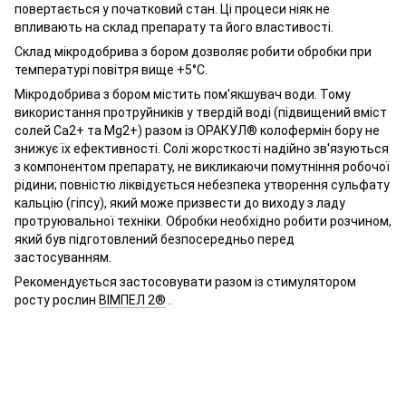
повертається у початковий стан. Ці процеси ніяк не
впливають на склад препарату та його властивості.
Склад мікродобрива з бором дозволяє робити обробки при
температурі повітря вище +5°С.
Мікродобрива з бором містить пом'якшувач води. Тому
використання протруйників у твердій воді (підвищений вміст
солей Ca2+ та Mg2+) разом із
ОРАКУЛ® колофермін бору
не
знижує їх ефективності. Солі жорсткості надійно зв'язуються
з компонентом препарату, не викликаючи помутніння робочої
рідини; повністю ліквідується небезпека утворення сульфату
кальцію (гіпсу), який може призвести до виходу з ладу
протруювальної техніки. Обробки необхідно робити розчином,
який був підготовлений безпосередньо перед
застосуванням.
Рекомендується застосовувати разом із стимулятором
росту рослин
ВІМПЕЛ 2®
.