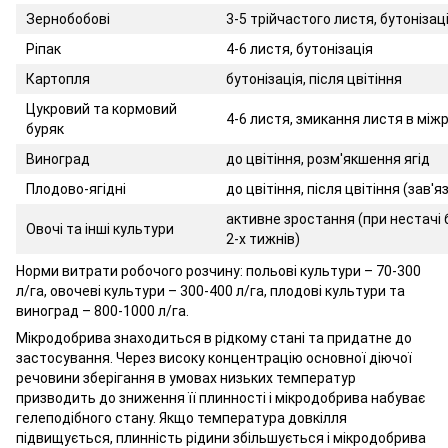
Зернобобові
3-5 трійчастого листя, бутонізац
Ріпак
4-6 листя, бутонізація
Картопля
бутонізація, після цвітіння
Цукровий та кормовий
4-6 листя, змикання листя в між
буряк
Виноград
до цвітіння, розм'якшення ягід
Плодово-ягідні
до цвітіння, після цвітіння (зав'я
активне зростання (при нестачі 
Овочі та інші культури
2-х тижнів)
Норми витрати робочого розчину: польові культури – 70-300
л/га, овочеві культури – 300-400 л/га, плодові культури та
виноград – 800-1000 л/га.
Мікродобрива знаходиться в рідкому стані та придатне до
застосування. Через високу концентрацію основної діючої
речовини зберігання в умовах низьких температур
призводить до зниження її плинності і мікродобрива набуває
гелеподібного стану. Якщо температура довкілля
підвищується, плинність рідини збільшується і мікродобрива