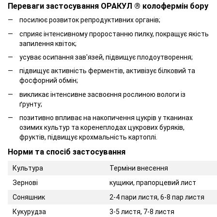
Переваги застосування ОРАКУЛ ® колофермін бору
посилює розвиток репродуктивних органів;
сприяє інтенсивному проростанню пилку, покращує якість
запилення квіток;
усуває осипання зав'язей, підвищує плодоутворення;
підвищує активність ферментів, активізує білковий та
фосфорний обмін;
викликає інтенсивне засвоєння рослиною вологи із
ґрунту;
позитивно впливає на накопичення цукрів у тканинах
озимих культур та коренеплодах цукрових буряків,
фруктів, підвищує крохмальність картоплі.
Норми та спосіб застосування
Культура
Терміни внесення
Зернові
кущики, прапорцевий лист
Соняшник
2-4 пари листя, 6-8 пар листя
Кукурудза
3-5 листя, 7-8 листя