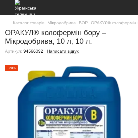
Каталог товарів
Мікродобрива
БОР
ОРАКУЛ® колофермін бо
ОРАКУЛ® колофермін бору –
Мікродобрива, 10 л, 10 л.
Артикул:
94566092
Написати відгук
−20%