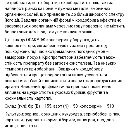
тетроборати, пентоборати, гексоборати та інші, так і за
наявності різних катіонів – лужних металів, амонійних
органічних солей, що призводить до більш широкого спектру
його дії. Завдяки органічній формі мікродобрива ефективно
засвоюється рослинами через листову поверхню, не містить
баластових домішок, тому не викликає опіків.
До складу
ОРАКУЛ® колоферміну бору
входять
кріопротектори, які забезпечують захист рослин від
пошкоджень під час екстремальних погодних умов –
заморозки, посуха. Кріопротектори забезпечують також
стійкість препарату без загрози кристалізації за низьких
температур при зберіганні. Завдяки мікродобриву
відбувається краще проростання пилку, усувається
осипання зав'язей і посилюється розвиток репродуктивних
органів. Внесений профілактично препарат позитивно
впливає на цукристість цукрових буряків, фруктів та
крохмальність картоплі.
Склад (г/л):
бір (B) – 155, азот (N) – 50, колофермін – 510
Культури:
зернові, соняшник, кукурудза, зернобобові, ріпак,
картопля, цукрові та кормові буряки, виноград, плодово-
ягідні, овочі та ін.