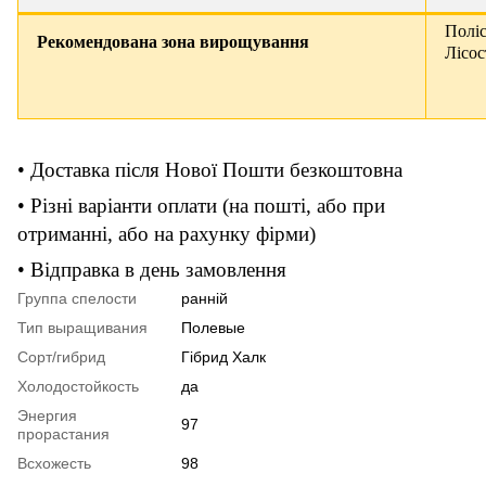
Поліс
Рекомендована зона вирощування
Лісос
• Доставка після Нової Пошти безкоштовна
• Різні варіанти оплати (на пошті, або при
отриманні, або на рахунку фірми)
• Відправка в день замовлення
Группа спелости
ранній
Тип выращивания
Полевые
Сорт/гибрид
Гібрид Халк
Холодостойкость
да
Энергия
97
прорастания
Всхожесть
98