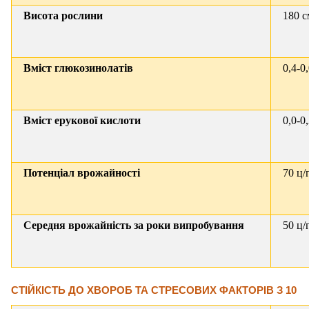
Висота рослини
180 с
Вміст глюкозинолатів
0,4-0
Вміст ерукової кислоти
0,0-0
Потенціал врожайності
70 ц/
Середня врожайність за роки випробування
50 ц/
СТІЙКІСТЬ ДО ХВОРОБ ТА СТРЕСОВИХ ФАКТОРІВ
З 10