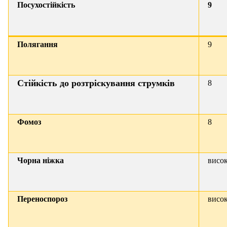
Посухостійкість
9
Полягання
9
Стійкість до розтріскування струмків
8
Фомоз
8
Чорна ніжка
висо
Переноспороз
висо