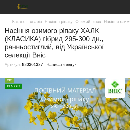
Каталог товарів
Насіння ріпаку
Озимий ріпак
Насіння озимо
Насіння озимого ріпаку ХАЛК
(КЛАСИКА) гібрид 295-300 дн.,
ранньостиглий, від Української
селекції Вніс
Артикул:
830301327
Написати відгук
ХІТ
CLASSIC