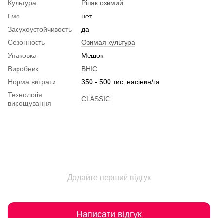
Культура
Ріпак озимий
Гмо
нет
Засухоустойчивость
да
Сезонность
Озимая культура
Упаковка
Мешок
Виробник
ВНІС
Норма витрати
350 - 500 тис. насінин/га
Технологія
CLASSIC
вирощування
Додайте перший відгук
Написати відгук