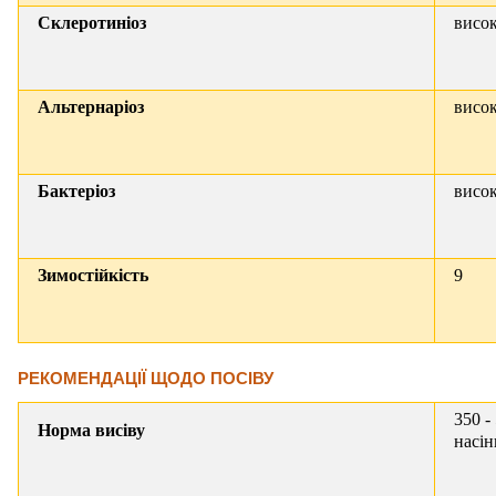
Склеротиніоз
висо
Альтернаріоз
висо
Бактеріоз
висо
Зимостійкість
9
РЕКОМЕНДАЦІЇ ЩОДО ПОСІВУ
350 -
Норма висіву
насін