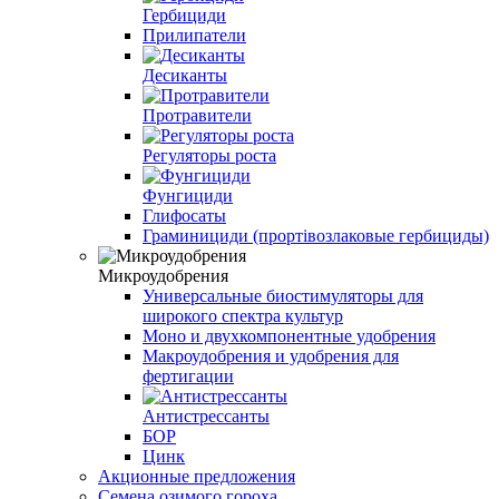
Гербициди
Прилипатели
Десиканты
Протравители
Регуляторы роста
Фунгициди
Глифосаты
Граминициди (прортівозлаковые гербициды)
Микроудобрения
Универсальные биостимуляторы для
широкого спектра культур
Моно и двухкомпонентные удобрения
Макроудобрения и удобрения для
фертигации
Антистрессанты
БОР
Цинк
Акционные предложения
Семена озимого гороха