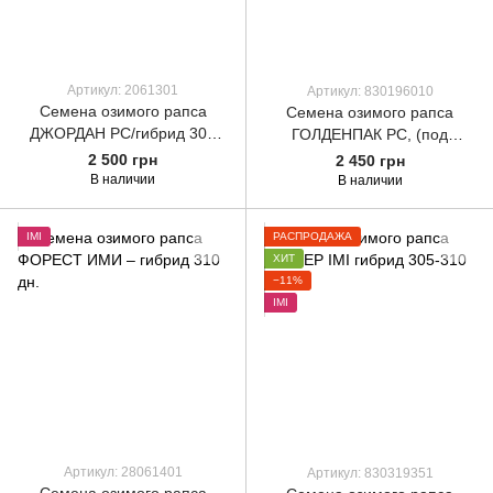
Артикул: 2061301
Артикул: 830196010
Семена озимого рапса
Семена озимого рапса
ДЖОРДАН РС/гибрид 300
ГОЛДЕНПАК РС, (под
дн. среднеранний
глифосат) гибрид 300 - 305
2 500 грн
2 450 грн
дней
В наличии
В наличии
ІМІ
РАСПРОДАЖА
ХИТ
−11%
ІМІ
Артикул: 28061401
Артикул: 830319351