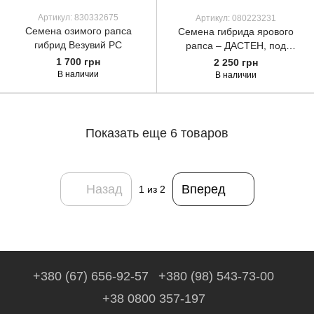
Артикул: 830332675
Артикул: 080223231
Семена озимого рапса
Семена гибрида ярового
гибрид Везувий РС
рапса – ДАСТЕН, под
классическую технологию -
1 700 грн
2 250 грн
100 ДН.
В наличии
В наличии
Показать еще 6 товаров
Назад
Вперед
1
из 2
+380 (67) 656-92-57
+380 (98) 543-73-00
+38 0800 357-197