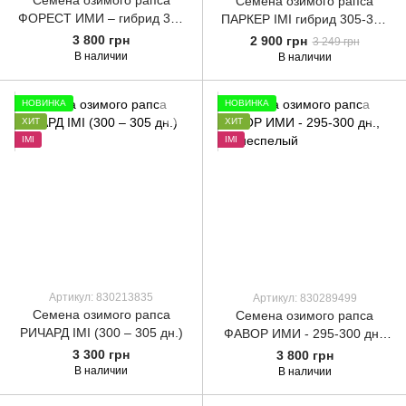
Семена озимого рапса
Семена озимого рапса
ФОРЕСТ ИМИ – гибрид 310
ПАРКЕР IMI гибрид 305-310
дн.
дн.
3 800 грн
2 900 грн
3 249 грн
В наличии
В наличии
НОВИНКА
НОВИНКА
ХИТ
ХИТ
ІМІ
ІМІ
Артикул: 830213835
Артикул: 830289499
Семена озимого рапса
Семена озимого рапса
РИЧАРД IMI (300 – 305 дн.)
ФАВОР ИМИ - 295-300 дн.,
раннеспелый
3 300 грн
3 800 грн
В наличии
В наличии