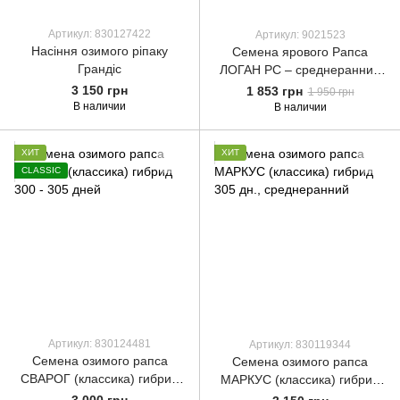
Артикул: 830127422
Артикул: 9021523
Насіння озимого ріпаку
Семена ярового Рапса
Грандіс
ЛОГАН РС – среднеранний
(15-107 дн.)
3 150 грн
1 853 грн
1 950 грн
В наличии
В наличии
ХИТ
ХИТ
CLASSIC
Артикул: 830124481
Артикул: 830119344
Семена озимого рапса
Семена озимого рапса
СВАРОГ (классика) гибрид
МАРКУС (классика) гибрид
300 - 305 дней
305 дн., среднеранний