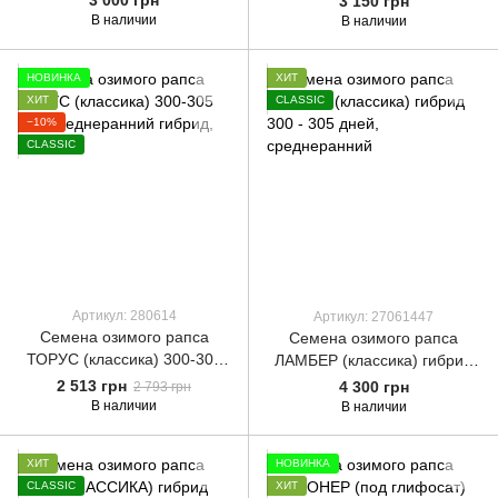
3 000 грн
3 150 грн
В наличии
В наличии
НОВИНКА
ХИТ
ХИТ
CLASSIC
−10%
CLASSIC
Артикул: 280614
Артикул: 27061447
Семена озимого рапса
Семена озимого рапса
ТОРУС (классика) 300-305
ЛАМБЕР (классика) гибрид
дн., среднеранний гибрид,
300 - 305 дней,
2 513 грн
4 300 грн
2 793 грн
2025
среднеранний
В наличии
В наличии
ХИТ
НОВИНКА
CLASSIC
ХИТ