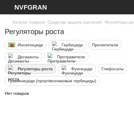
NVFGRAN
Каталог товаров
Средства защиты растений
Регуляторы ро
Регуляторы роста
Инсектициди
Гербициди
Прилипатели
Десиканты
Протравители
Регуляторы роста
Фунгициди
Глифосаты
Граминициди (прортівозлаковые гербициды)
Нет товаров