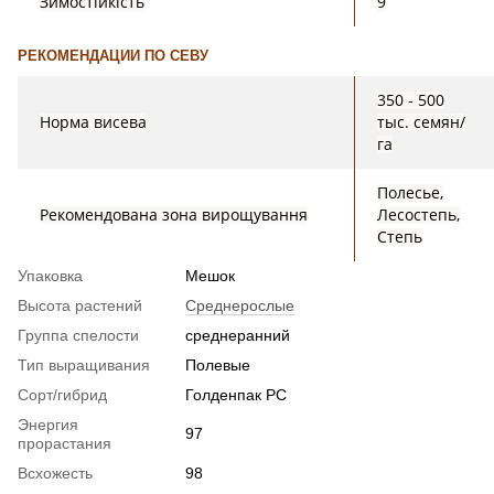
Зимостійкість
9
РЕКОМЕНДАЦИИ ПО СЕВУ
350 - 500
Норма висева
тыс. семян/
га
Полесье,
Рекомендована зона вирощування
Лесостепь,
Степь
Упаковка
Мешок
Высота растений
Среднерослые
Группа спелости
среднеранний
Тип выращивания
Полевые
Сорт/гибрид
Голденпак РС
Энергия
97
прорастания
Всхожесть
98