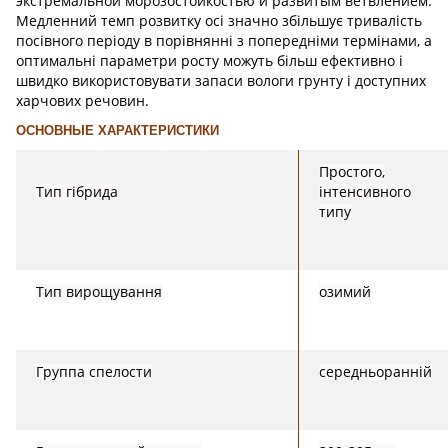
экстремальной морозостойкостью и развитым ветвлением.
Медленний темп розвитку осі значно збільшує тривалість
посівного періоду в порівнянні з попередніми термінами, а
оптимальні параметри росту можуть більш ефективно і
швидко використовувати запаси вологи грунту і доступних
харчових речовин.
ОСНОВНЫЕ ХАРАКТЕРИСТИКИ
Простого,
Тип гібрида
інтенсивного
типу
Тип вирощування
озимий
Группа спелости
середньоранній