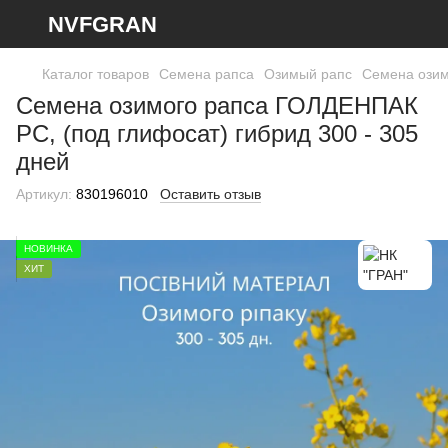
NVFGRAN
Каталог товаров
Семена рапса
Озимый рапс
Семена озим
Семена озимого рапса ГОЛДЕНПАК
РС, (под глифосат) гибрид 300 - 305
дней
Артикул:
830196010
Оставить отзыв
НОВИНКА
ХИТ