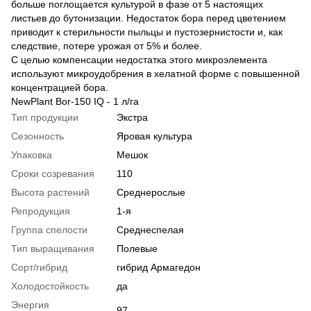
больше поглощается культурой в фазе от 5 настоящих
листьев до бутонизации. Недостаток бора перед цветением
приводит к стерильности пыльцы и пустозернистости и, как
следствие, потере урожая от 5% и более.
С целью компенсации недостатка этого микроэлемента
используют микроудобрения в хелатной форме с повышенной
концентрацией бора.
NewPlant Bor-150 IQ - 1 л/га
Тип продукции
Экстра
Сезонность
Яровая культура
Упаковка
Мешок
Сроки созревания
110
Высота растений
Среднерослые
Репродукция
1-я
Группа спелости
Среднеспелая
Тип выращивания
Полевые
Сорт/гибрид
гибрид Армагедон
Холодостойкость
да
Энергия
97