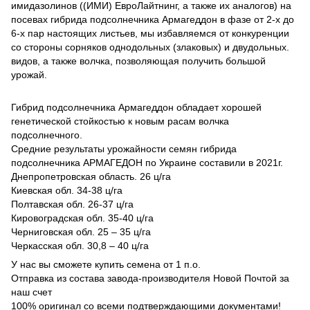
имидазолинов ((ИМИ) ЕвроЛайтнинг, а также их аналогов) на
посевах гибрида подсолнечника Армагеддон в фазе от 2-х до
6-х пар настоящих листьев, мы избавляемся от конкуренции
со стороны сорняков однодольных (злаковых) и двудольных.
видов, а также волчка, позволяющая получить большой
урожай.
Гибрид подсолнечника Армагеддон обладает хорошей
генетической стойкостью к новым расам волчка
подсолнечного.
Средние результаты урожайности семян гибрида
подсолнечника АРМАГЕДОН по Украине составили в 2021г.
Днепропетровская область. 26 ц/га
Киевская обл. 34-38 ц/га
Полтавская обл. 26-37 ц/га
Кировоградская обл. 35-40 ц/га
Черниговская обл. 25 – 35 ц/га
Черкасская обл. 30,8 – 40 ц/га
У нас вы сможете купить семена от 1 п.о.
Отправка из состава завода-производителя Новой Почтой за
наш счет
100% оригинал со всеми подтверждающими документами!