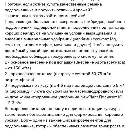
Поэтому, если хотите купить качественные семена
подсолнечника и получить отличный урожай?
звоните нам и заказывайте прямо сейчас!
Подавляющее большинство современных гибридов, особенно
подсолнечник под евролайтнинг и подсолнечник под гранстар,
хорошо реагируют на улучшение условий выращивания и
внесения минеральных удобрений (карбами+сульфат Mg,
селитра, нитроаммофос, мочевина и другие).Чтобы получить
достойный урожай при оптимальных погодных условиях
необходимо соблюдать трехуровневую систему питания:
1 - основное внесение под вспашку (Внесение Азота (селитра)
– от 150 кг/га)
2 - припосевное питание (в строку с сеялкой 50-75 кг/га
нитромофоски)
3 - подкормка по листу (на 4-6 пар настоящих листьев по 5 кг/
га Карбомид + 3 кг/га сульфат магния (семиводородного) или
жидкое концентрированное удобрение NewPlant Полиазот IQ
– 2-3 л/га
Внекорневое питание по листу в период вегетации культуры,
также имеет большое значение для формирования хорошего
урожая. Бор – один из важнейших микроэлементов для
подсолнечника, который обеспечивает развитие точек роста и