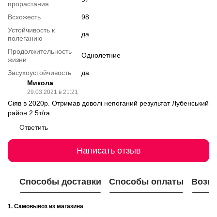
прорастания
Всхожесть
98
Устойчивость к
да
полеганию
Продолжительность
Однолетние
жизни
Засухоустойчивость
да
Микола
29.03.2021 в 21:21
Сіяв в 2020р. Отримав доволі непоганий результат Лубенський
район 2.5т/га
Ответить
Написать отзыв
Способы доставки
Способы оплаты
Возвр
1. Самовывоз из магазина