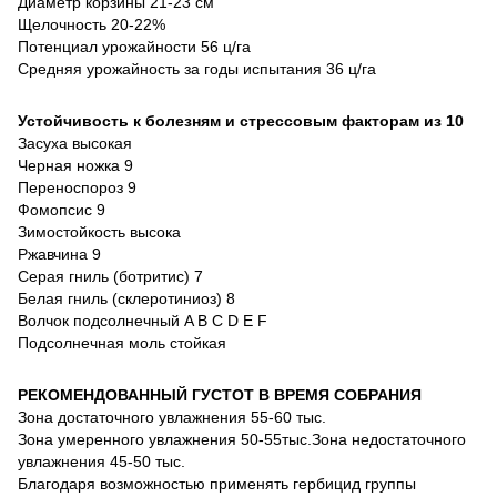
Диаметр корзины 21-23 см
Щелочность 20-22%
Потенциал урожайности 56 ц/га
Средняя урожайность за годы испытания 36 ц/га
Устойчивость к болезням и стрессовым факторам из 10
Засуха высокая
Черная ножка 9
Переноспороз 9
Фомопсис 9
Зимостойкость высока
Ржавчина 9
Серая гниль (ботритис) 7
Белая гниль (склеротиниоз) 8
Волчок подсолнечный A B C D E F
Подсолнечная моль стойкая
РЕКОМЕНДОВАННЫЙ ГУСТОТ В ВРЕМЯ СОБРАНИЯ
Зона достаточного увлажнения 55-60 тыс.
Зона умеренного увлажнения 50-55тыс.Зона недостаточного
увлажнения 45-50 тыс.
Благодаря возможностью применять гербицид группы