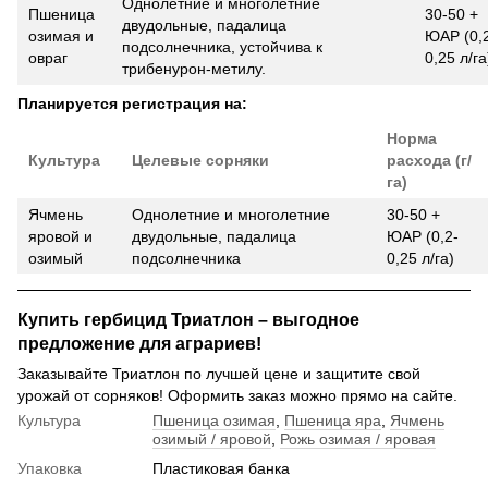
Однолетние и многолетние
Пшеница
30-50 +
двудольные, падалица
озимая и
ЮАР (0,
подсолнечника, устойчива к
овраг
0,25 л/га
трибенурон-метилу.
Планируется регистрация на:
Норма
Культура
Целевые сорняки
расхода (г/
га)
Ячмень
Однолетние и многолетние
30-50 +
яровой и
двудольные, падалица
ЮАР (0,2-
озимый
подсолнечника
0,25 л/га)
Купить гербицид Триатлон – выгодное
предложение для аграриев!
Заказывайте
Триатлон
по лучшей цене и защитите свой
урожай от сорняков!
Оформить заказ можно прямо на сайте.
Культура
Пшеница озимая
,
Пшеница яра
,
Ячмень
озимый / яровой
,
Рожь озимая / яровая
Упаковка
Пластиковая банка