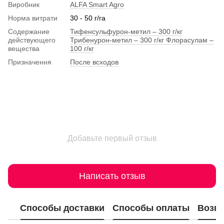
Виробник
ALFA Smart Agro
Норма витрати
30 - 50 г/га
Содержание
Тифенсульфурон-метил – 300 г/кг
действующего
Трибенурон-метил – 300 г/кг Флорасулам –
вещества
100 г/кг
Призначення
После всходов
Добавьте первый отзыв
Написать отзыв
Способы доставки
Способы оплаты
Возвр