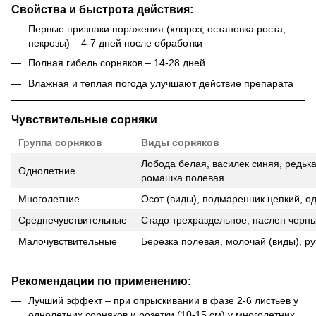
Свойства и быстрота действия:
Первые признаки поражения (хлороз, остановка роста,
некрозы) –
4-7 дней после обработки
Полная гибель сорняков –
14-28 дней
Влажная и теплая погода улучшают действие препарата
Чувствительные сорняки
Группа сорняков
Виды сорняков
Лобода белая, василек синяя, редьк
Однолетние
ромашка полевая
Многолетние
Осот (виды), подмаренник цепкий, о
Среднечувствительные
Стадо трехраздельное, паслен черн
Малочувствительные
Березка полевая, молочай (виды), р
Рекомендации по применению:
Лучший эффект – при опрыскивании в фазе 2-6 листьев у
однолетних сорняков и розетки (10-15 см) у многолетних.