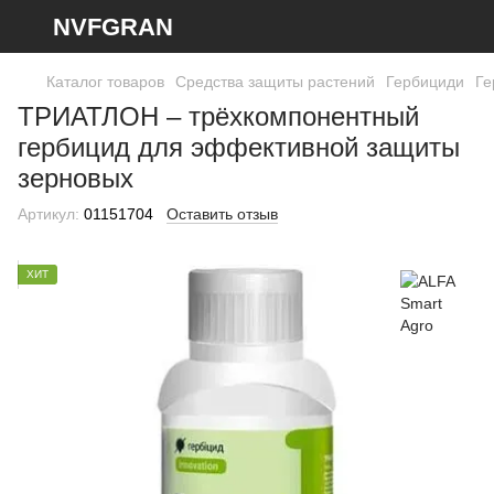
NVFGRAN
Каталог товаров
Средства защиты растений
Гербициди
Ге
ТРИАТЛОН – трёхкомпонентный
гербицид для эффективной защиты
зерновых
Артикул:
01151704
Оставить отзыв
ХИТ