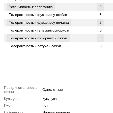
Устойчивость к полеганию
9
Толерантность к фузариозу стебля
8
Толерантность к фузариозу початка
8
Толерантность к гельминтоспориозу
8
Толерантность к пузырчатой ​​сажки
9
Толерантность к летучей сажки
8
Продолжительность
Однолетние
жизни
Культура
Кукуруза
Гмо
нет
Сезонность
Яровая культура