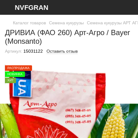
NVFGRAN
Каталог товаров
Семена кукурузы
Семена кукурузы АРТ А
ДРИВИА (ФАО 260) Арт-Агро / Bayer
(Monsanto)
Артикул:
15031122
Оставить отзыв
РАСПРОДАЖА
НОВИНКА
ХИТ