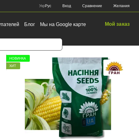
Сравнение
Укр
Рус
Вход
Желания
Мой заказ
упателей
Блог
Мы на Google карте
НОВИНКА
ХИТ