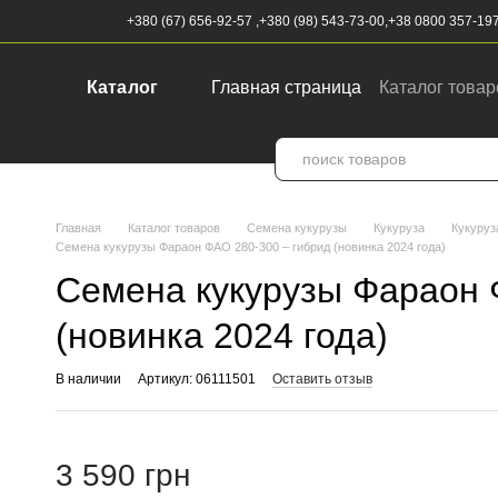
Перейти к основному контенту
+380 (67) 656-92-57 ,
+380 (98) 543-73-00,
+38 0800 357-19
Каталог
Главная страница
Каталог товар
Контактная информация
Закуп
Главная
Каталог товаров
Семена кукурузы
Кукуруза
Кукуруз
Семена кукурузы Фараон ФАО 280-300 – гибрид (новинка 2024 года)
Семена кукурузы Фараон 
(новинка 2024 года)
В наличии
Артикул: 06111501
Оставить отзыв
3 590 грн