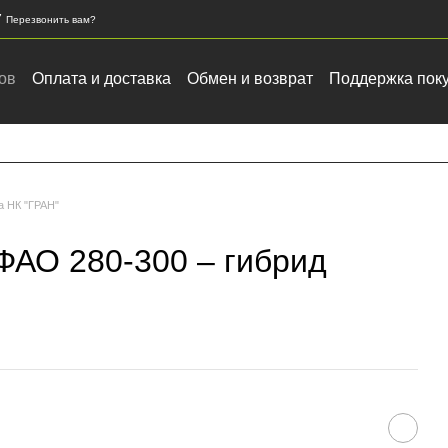
7
Перезвонить вам?
ов
Оплата и доставка
Обмен и возврат
Поддержка пок
ка зерновых и масличных культур
а НК "ГРАН"
ФАО 280-300 – гибрид