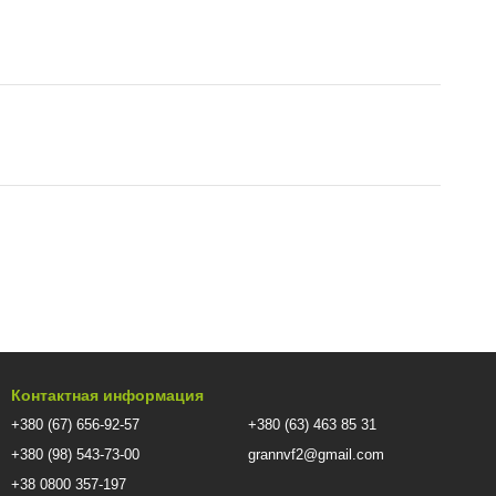
Контактная информация
+380 (67) 656-92-57
+380 (63) 463 85 31
+380 (98) 543-73-00
grannvf2@gmail.com
+38 0800 357-197