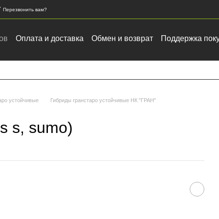
7
Перезвонить вам?
ов
Оплата и доставка
Обмен и возврат
Поддержка пок
ка зерновых и масличных культур
аро устойчивые
Гибриды гранстаро устойчивые НК "ГРАН"
 s s, sumo)