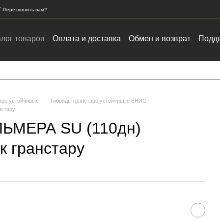
7
Перезвонить вам?
алог товаров
Оплата и доставка
Обмен и возврат
Подде
Контактная информация
Закупка зерновых и масличных к
аро устойчивые
Гибриды гранстаро устойчивые ВНИС
нстару
ЛЬМЕРА SU (110дн)
к гранстару