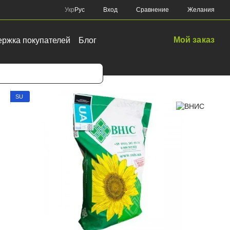
Сравнение
Укр
Рус
Вход
Желания
Мой заказ
ржка покупателей
Блог
ультур
SU