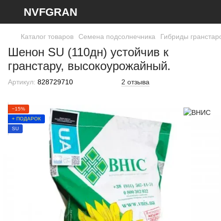
NVFGRAN
Каталог товаров
Семена подсолнечника
Гибриды гранстар
Шенон SU (110дн) устойчив к
гранстару, высокоурожайный.
Артикул:
828729710
2 отзыва
−15%
+ ПОДАРОК
SU