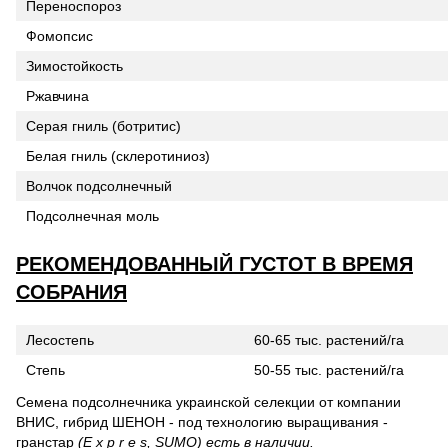
Переноспороз
Фомопсис
Зимостойкость
Ржавчина
Серая гниль (ботритис)
Белая гниль (склеротиниоз)
Волчок подсолнечный
Подсолнечная моль
РЕКОМЕНДОВАННЫЙ ГУСТОТ В ВРЕМЯ
СОБРАНИЯ
Лесостепь
60-65 тыс. растений/га
Степь
50-55 тыс. растений/га
Семена подсолнечника украинской селекции от компании
ВНИС, гибрид ШЕНОН - под технологию выращивания -
гранстар
(E x p r e s, SUMO) есть в наличии.