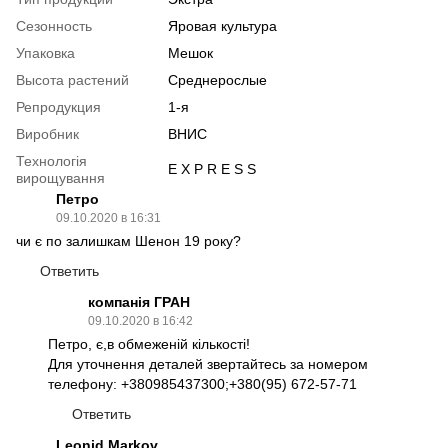
Сезонность
Яровая культура
Упаковка
Мешок
Высота растений
Среднерослые
Репродукция
1-я
Виробник
ВНИС
Технологія
E X P R E S S
вирощування
Петро
09.10.2020 в 16:31
чи є по залишкам Шенон 19 року?
Ответить
компанія ГРАН
09.10.2020 в 16:42
Петро, є,в обмеженій кількості!
Для уточнення деталей звертайтесь за номером
телефону: +380985437300;+380(95) 672-57-71
Ответить
Leonid Markov