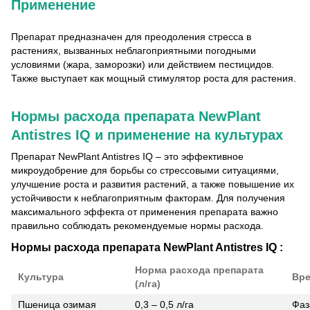
Применение
Препарат предназначен для преодоления стресса в
растениях, вызванных неблагоприятными погодными
условиями (жара, заморозки) или действием пестицидов.
Также выступает как мощный стимулятор роста для растения.
Нормы расхода препарата
NewPlant
Antistres IQ
и применение на культурах
Препарат NewPlant Antistres IQ
– это эффективное
микроудобрение для борьбы со стрессовыми ситуациями,
улучшение роста и развития растений, а также повышение их
устойчивости к неблагоприятным факторам. Для получения
максимального эффекта от применения препарата важно
правильно соблюдать рекомендуемые нормы расхода.
Нормы расхода препарата
NewPlant Antistres IQ
:
Норма расхода препарата
Культура
Вре
(л/га)
Пшеница озимая
0,3 – 0,5 л/га
Фаз