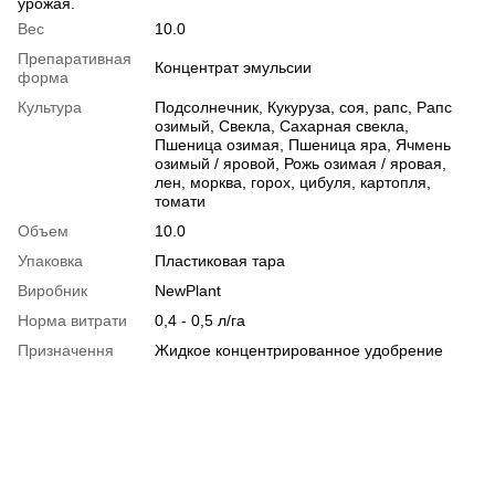
урожая.
Вес
10.0
Препаративная
Концентрат эмульсии
форма
Культура
Подсолнечник, Кукуруза, соя, рапс, Рапс
озимый, Свекла, Сахарная свекла,
Пшеница озимая, Пшеница яра, Ячмень
озимый / яровой, Рожь озимая / яровая,
лен, морква, горох, цибуля, картопля,
томати
Объем
10.0
Упаковка
Пластиковая тара
Виробник
NewPlant
Норма витрати
0,4 - 0,5 л/га
Призначення
Жидкое концентрированное удобрение