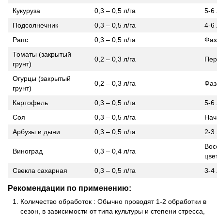
Кукуруза
0,3 – 0,5 л/га
5-6
Подсолнечник
0,3 – 0,5 л/га
4-6
Рапс
0,3 – 0,5 л/га
Фаз
Томаты (закрытый
0,2 – 0,3 л/га
Пер
грунт)
Огурцы (закрытый
0,2 – 0,3 л/га
Фаз
грунт)
Картофель
0,3 – 0,5 л/га
5-6
Соя
0,3 – 0,5 л/га
Нач
Арбузы и дыни
0,3 – 0,5 л/га
2-3
Вос
Виноград
0,3 – 0,4 л/га
цве
Свекла сахарная
0,3 – 0,5 л/га
3-4
Рекомендации по применению:
Количество обработок
: Обычно проводят 1-2 обработки в
сезон, в зависимости от типа культуры и степени стресса,