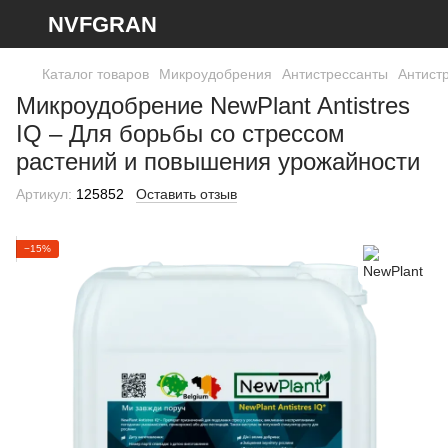
NVFGRAN
Каталог товаров
Микроудобрения
Антистрессанты
Антист
Микроудобрение NewPlant Antistres
IQ – Для борьбы со стрессом
растений и повышения урожайности
Артикул:
125852
Оставить отзыв
−15%