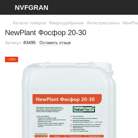
NVFGRAN
Каталог товаров
Микроудобрения
Антистрессанты
NewPla
NewPlant Фосфор 20-30
Артикул:
83495
Оставить отзыв
−15%