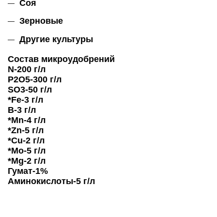
Соя
Зерновые
Другие культуры
Состав микроудобрений
N-200 г/л
P2O5-300 г/л
SO3-50 г/л
*Fe-3 г/л
B-3 г/л
*Mn-4 г/л
*Zn-5 г/л
*Cu-2 г/л
*Mo-5 г/л
*Mg-2 г/л
Гумат-1%
Аминокислоты-5 г/л