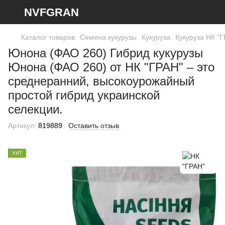
NVFGRAN
Каталог товаров
Семена кукурузы
Кукуруза
Кукуруза НК "
Юнона (ФАО 260) Гибрид кукурузы
Юнона (ФАО 260) от НК "ГРАН" – это
среднеранний, высокоурожайный
простой гибрид украинской
селекции.
Артикул:
819889
Оставить отзыв
ХИТ