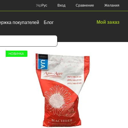
Сравнение
Укр
Рус
Вход
Желания
Мой заказ
ржка покупателей
Блог
ультур
НОВИНКА