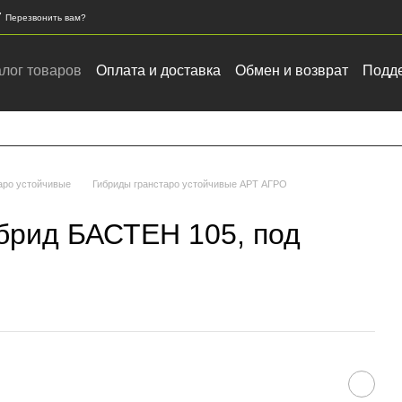
7
Перезвонить вам?
алог товаров
Оплата и доставка
Обмен и возврат
Подде
Контактная информация
Закупка зерновых и масличных к
аро устойчивые
Гибриды гранстаро устойчивые АРТ АГРО
брид БАСТЕН 105, под