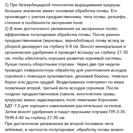
1) При безгербицидной технологии выращивания кукурузы
большое значение имеет основная обработка почвы. Его
производят с учетом предшественника, типа почвы, рельефа,
степени и особенности засорения поля.
2) В зоне достаточного увлажнения на засоренных полях
эффективна полупаровая обработка почвы. После ранних
предшественников (зерновых, зернобобовых) почву вслед за
уборкой дискируют на глубину 6-8 см. Вносят минеральные и
органические удобрения и проводят вспашку на глубину 27-30
см, чтобы обеспечить хорошее развитие корневой системы.
Лучше пахать оборотными плугами. Через две-три недели
проводят поверхностную обработку для уничтожения всходов
сорняков с помощью культиватора, дисковой бороны, тяжелых
борон или других орудий. Возделывание повторяют по мере
появления второй, третьей волн всходов сорняков. После
поздних предшественников (свекла, многолетние травы,
кукуруза) важно задискировать поля тяжелыми боронами
БДТ-7,0 для хорошего измельчения растительных остатков.
Затем вносят удобрения и пашут ярусными плугами ПЯ-3-35;
ПНЯ-4-40 на глубину 27-30 см.
При достаточном увлажнении во второй половине лета
зяблевая, в частности полупаровая, обработку почвы можно