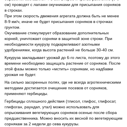
см) проводят с лапами окучниками для присыпания сорняков
в строках.
При этом скорость движения агрегата должна быть не менее
8-9 км/ч, иначе не будет присыпания сорняков в строчках
грунтом.
Окучивание стимулирует образование дополнительных
корней, уничтожает сорняки в защитной зоне строки. При
необходимости кукурузу подкармливают азотными
удобрениями, когда высота растений не больше 30-40 см.
Кукуруза закладывает урожай до 6-го листа, поэтому до этого
времени необходимо защищать растение от сорняков. После
этой фазы можно только «мстить» сорнякам, но надбавки
урожая не будет.
На сильно засоренных полях, где не всегда агротехническими
методами достигается очищение посевов от сорняков,
применяют гербициды.
Гербициды сплошного действия (тлисол, глифос, глифосат,
глифоган, раундап, утал) можно использовать для
опрыскивания вегетирующих сорняков осенью после сбора
предшественника. Можно вносить их весной по вегетирующим
сорнякам за 2 недели до сева кукурузы.