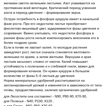
мелкими светло-зелеными листьями. Азот усваивается на
протяжении всей вегетации. Критический период усвоения
азота в период цветения – формирование зерна.
Острую потребность в фосфоре кукуруза имеет в начальной
фазе роста. При его недостатке листья приобретают
фиолетово-вишневый цвет, задерживаются фазы цветения и
созревания. Важно учитывать, что недостаток фосфора в
ранние фазы роста нельзя компенсировать внесением его в
более поздние сроки.
Если в почве не хватает калия, то молодые растения
замедляют рост, листья сначала становятся желтовато-
зелеными по краям, а затем желтыми. Верхушки и края
листьев засыхают, словно от ожогов. Калий повышает
устойчивость к полеганию и к стеблевой гнили, важен для
формирования кочанов. Он нужен кукурузе в большом
количестве от фазы 5–6 листьев до цветения.
Норма минеральных удобрений рассчитывается на
запланированный урожай и изменяется в зависимости от типа
почвы, предшественника, наличия органических удобрений:
для Лесостепи она составляет - N90; Р80-90; К70-90,
для Полесья - N40; Р100; К120 ,
а для Степи - N60; Р60; К30-60.