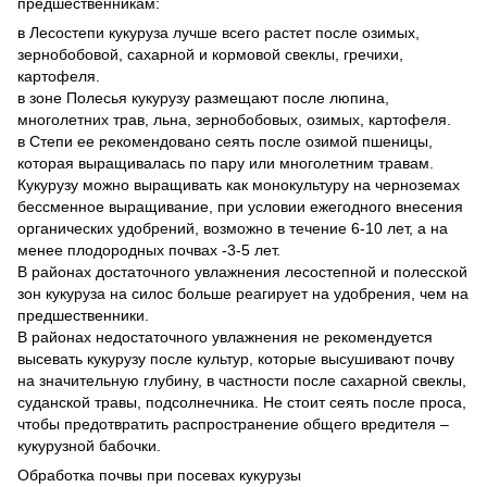
предшественникам:
в Лесостепи кукуруза лучше всего растет после озимых,
зернобобовой, сахарной и кормовой свеклы, гречихи,
картофеля.
в зоне Полесья кукурузу размещают после люпина,
многолетних трав, льна, зернобобовых, озимых, картофеля.
в Степи ее рекомендовано сеять после озимой пшеницы,
которая выращивалась по пару или многолетним травам.
Кукурузу можно выращивать как монокультуру на черноземах
бессменное выращивание, при условии ежегодного внесения
органических удобрений, возможно в течение 6-10 лет, а на
менее плодородных почвах -3-5 лет.
В районах достаточного увлажнения лесостепной и полесской
зон кукуруза на силос больше реагирует на удобрения, чем на
предшественники.
В районах недостаточного увлажнения не рекомендуется
высевать кукурузу после культур, которые высушивают почву
на значительную глубину, в частности после сахарной свеклы,
суданской травы, подсолнечника. Не стоит сеять после проса,
чтобы предотвратить распространение общего вредителя –
кукурузной бабочки.
Обработка почвы при посевах кукурузы