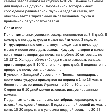
семена заворачивают на глубину 6-10 см. Важное значение
для получения дружной, выровненной всходов имеет
соблюдение равномерной глубины заделки семян, что
обеспечивается тщательным выравниванием грунта и
правильной регулировкой сеялки.
Сроки сева
При оптимальных условиях всходы появляются за 7-8 дней. В
холодную погоду кукуруза может взойти через 3 недели.
Инкрустированные семена могут находиться в почве один
месяц и после этого дать всходы. Кукурузу на зерно и силос
сеют, когда температура почвы на глубине 10 см составляет
10-12°С. Холодостойкие гибриды можно высевать раньше,
при температуре 8-10°С в течение трех дней. В недостаточно
прогретую почву сеять рискованно.
В условиях Западной Лесостепи и Полесья календарные
сроки сева кукурузы приходятся на период с 1 по 15 мая, в
более теплых регионах Украины – с 20 по 30 апреля.
Скорее на 6-10 дней можно высевать инкрустированные
семена.
По данным фирмы раннеспелые гибриды характеризуются
высокой холодостойкостью. В годы с ранней весной их можно
сеять 10-20 апреля, а в условиях поздней весны – с 20-25