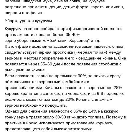
бабочка, шведская муха, озимая совка) на кукурузе
разрешено применять децис, децис форте, каратэ, димилин,
шерпа и штефесин.
Уборка урожая кукурузы
Кукурузу на зерно собирают при физиологической спелости
при влажности зерна не более 35-40%
зерно уборочными комбайнами "Херсонец" и т.д.
К этой фазе накопление ассимилянтов заканчивается, о чем
свидетельствует черная прослойка («черная точка») между
зерном и местом прикрепления его к сердцевине кочана. Она
появляется через 55–60 дней после появления столбиков с
рыльцами на кочане.
Если влажность зерна не превышает 30%, то початки сразу
обмолачиваются зерновыми комбайнами с
приспособлениями. Кочаны с влажностью зерна менее 28%
хорошо хранятся в сапетках, на чердаках, и за 6-8 недель их
влажность может снизиться до 20%. Кочаны с влажным
зерном необходимо подсушить.
Однако для снижения влажности с 35% до 14% на каждую
тонну зерна тратят около 30-50 кг жидкого топлива. Поэтому в
практике широко используется приготовление корнажа,
представляющего собой высокопитательную