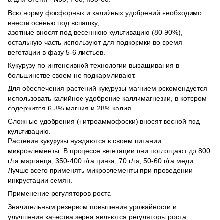
Всю норму фосфорных и калийных удобрений необходимо
внести осенью под вспашку,
азотные вносят под весеннюю культивацию (80-90%),
остальную часть используют для подкормки во время
вегетации в фазу 5-6 листьев.
Кукурузу по интенсивной технологии выращивания в
большинстве своем не подкармливают.
Для обеспечения растений кукурузы магнием рекомендуется
использовать калийное удобрение каллимагнезии, в котором
содержится 6-8% магния и 28% калия.
Сложные удобрения (нитроаммофоски) вносят весной под
культивацию.
Растения кукурузы нуждаются в своем питании
микроэлементы. В процессе вегетации они поглощают до 800
г/га марганца, 350-400 г/га цинка, 70 г/га, 50-60 г/га меди.
Лучше всего применять микроэлементы при проведении
инкрустации семян.
Применение регуляторов роста
Значительным резервом повышения урожайности и
улучшения качества зерна являются регуляторы роста