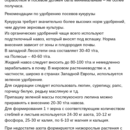
обработкой и посевом должен быть минимальным – не более
получаса.
Рекомендации по удобрению посевов кукурузы
Кукуруза требует значительно более высоких норм удобрений,
чем другие зерновые культуры.
Из органических удобрений чаще всего используют
подстилочный навоз, который вносят под вспашку. Норма
внесения зависит от зоны и плодородия почвы.
В западной Лесостепи она составляет 30-40 т/га,
на Полесье – 40-60 т/га.
Жидкий навоз следует вносить до 80-100 т/га и немедленно
зарабатывать в почву. В мировом растениеводстве и, в
частности, широко в странах Западной Европы, используется
зеленое удобрение.
Для сидерации следует использовать люпин, сурепицу, рапс,
горчицу белую, редьку масляную и т.д.
Припашку зеленой массы послеукосного люпина можно
приравнять к внесению 20-30 т/га навоза.
Для формирования 1 т зерна с соответствующим количеством
стеблей и листьев используется 24-30 кг азота, 10-12 кг
фосфора, 25-30 кг калия, по 6-10 кг магния и кальция.
При недостатке азота формируются низкорослые растения с