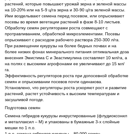
растений, которые повышают урожай зерна и зеленой массы
на 10-20% или на 5-9 ц/га зерна и 30-90 ц/га зеленой массы.
Ими возделывают семена перед посевом, или опрыскивают
посевы во время вегетации растений в фазе 8-10 листьев.
Обработку семян регуляторами роста совмещают с
протравливанием, обработкой микроэлементами. Посевы
опрыскивают с расходом рабочего раствора 250-300 л/га.
При размещении кукурузы на более бедных почвах и на
более низких фонах минерального питания оптимальная доза
внесения Эмистима С и Зеастимулина составляет 10 мл/га, а
на полях с высокими агрофонами ее увеличивают до 15 мл/
га.
Эффективность регуляторов роста при допосевной обработке
семян и опрыскивании посевов почти одинакова.
Установлено, что регуляторы роста ускоряют рост и развитие
растений, растет устойчивость к высоким температурам и
засушливой погоде.
Подготовка семян
Семена гибридов кукурузы инкрустированные (флудиоксонил
и металлаксил – М) и упакованы в бумажные 3-х слойные
мешки по 1 п.о.
1 п.о. семена гибридов кукурузы – 80 000 семян