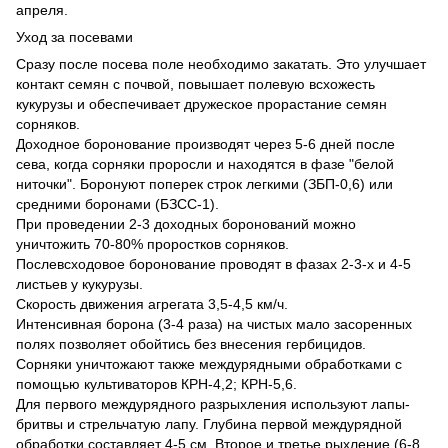
апреля.
Уход за посевами
Сразу после посева поле необходимо закатать. Это улучшает
контакт семян с почвой, повышает полевую всхожесть
кукурузы и обеспечивает дружеское прорастание семян
сорняков.
Доходное боронование производят через 5-6 дней после
сева, когда сорняки проросли и находятся в фазе "белой
ниточки". Боронуют поперек строк легкими (ЗБП-0,6) или
средними боронами (БЗСС-1).
При проведении 2-3 доходных боронований можно
уничтожить 70-80% проростков сорняков.
Послевсходовое боронование проводят в фазах 2-3-х и 4-5
листьев у кукурузы.
Скорость движения агрегата 3,5-4,5 км/ч.
Интенсивная борона (3-4 раза) на чистых мало засоренных
полях позволяет обойтись без внесения гербицидов.
Сорняки уничтожают также междурядными обработками с
помощью культиваторов КРН-4,2; КРН-5,6.
Для первого междурядного разрыхления используют лапы-
бритвы и стрельчатую лапу. Глубина первой междурядной
обработки составляет 4-5 см. Второе и третье рыхление (6-8