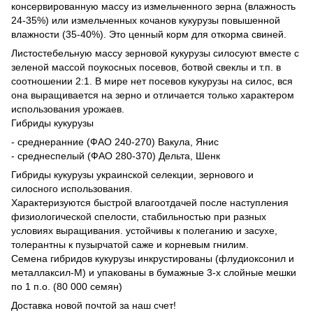
консервированную массу из измельченного зерна (влажность
24-35%) или измельченных кочанов кукурузы повышенной
влажности (35-40%). Это ценный корм для откорма свиней.
Листостебельную массу зерновой кукурузы силосуют вместе с
зеленой массой поукосных посевов, ботвой свеклы и т.п. в
соотношении 2:1. В мире нет посевов кукурузы на силос, вся
она выращивается на зерно и отличается только характером
использования урожаев.
Гибриды кукурузы
- среднеранние (ФАО 240-270) Вакула, Янис
- среднеспелый (ФАО 280-370) Дельта, Шенк
Гибриды кукурузы украинской селекции, зернового и
силосного использования.
Характеризуются быстрой влагоотдачей после наступления
физиологической спелости, стабильностью при разных
условиях выращивания. устойчивы к полеганию и засухе,
толерантны к пузырчатой саже и корневым гнилим.
Семена гибридов кукурузы инкрустированы (флудиоксонил и
металлаксил-М) и упакованы в бумажные 3-х слойные мешки
по 1 п.о. (80 000 семян)
Доставка новой почтой за наш счет!