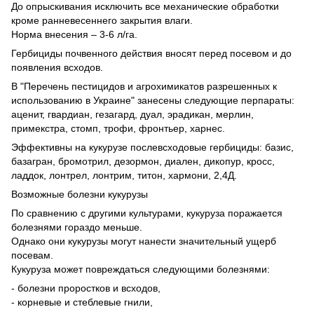
До опрыскивания исключить все механические обработки
кроме ранневесеннего закрытия влаги.
Норма внесения – 3-6 л/га.
Гербициды почвенного действия вносят перед посевом и до
появления всходов.
В "Перечень пестицидов и агрохимикатов разрешенных к
использованию в Украине" занесены следующие перпараты:
аценит, гвардиан, гезагард, дуал, эрадикан, мерлин,
примекстра, стомп, трофи, фронтьер, харнес.
Эффективны на кукурузе послевсходовые гербициды: базис,
базагран, бромотрил, дезормон, диален, дикопур, кросс,
ладдок, лонтрел, лонтрим, титон, хармони, 2,4Д.
Возможные болезни кукурузы
По сравнению с другими культурами, кукуруза поражается
болезнями гораздо меньше.
Однако они кукурузы могут нанести значительный ущерб
посевам.
Кукуруза может повреждаться следующими болезнями:
- болезни проростков и всходов,
- корневые и стеблевые гнили,