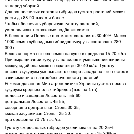
га перед уборкой.
Для раннеспелых сортов и гибридов густота растений может
расти до 85-90 тыс/га и более.
Чтобы обеспечить уборочную густоту растений,
устанавливают страховые надбавки семян.
В Лесостепи и Полесье она может составлять 30-40%. Масса
1000 семян зубовидных гибридов кукурузы составляет 280-
300 г.
Весовая норма высева семян на суше в пределах 15-20 кг/га.
При выращивании кукурузы на силос и уменьшении ширины
междурядий она может возрасти до 30-40 кг/га. Густоту
посевов кукурузы уменьшают с северо-запада на юго-восток в
зависимости от влагообеспеченности растений.
Рекомендованная Мин.агрополитики Украины густота посева
кукурузы среднеспелых гибридов (тыс. на 1 га):
полесье и западная Лесостепь –55-60,
центральная Лесостепь 45-55,
северная и центральная Степь 30-35,
южная засушливая Степь –25-30.
при орошении 70-75 тыс./га.
Густоту скороспелых гибридов увеличивают на 20-25%,
высокорослых позднеспелых – уменьшают на 15-20% по