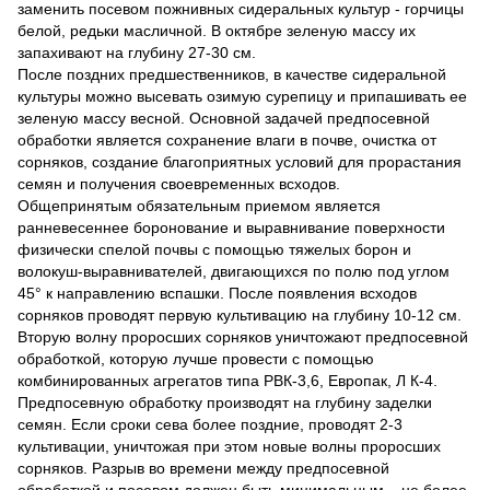
заменить посевом пожнивных сидеральных культур - горчицы
белой, редьки масличной. В октябре зеленую массу их
запахивают на глубину 27-30 см.
После поздних предшественников, в качестве сидеральной
культуры можно высевать озимую сурепицу и припашивать ее
зеленую массу весной. Основной задачей предпосевной
обработки является сохранение влаги в почве, очистка от
сорняков, создание благоприятных условий для прорастания
семян и получения своевременных всходов.
Общепринятым обязательным приемом является
ранневесеннее боронование и выравнивание поверхности
физически спелой почвы с помощью тяжелых борон и
волокуш-выравнивателей, двигающихся по полю под углом
45° к направлению вспашки. После появления всходов
сорняков проводят первую культивацию на глубину 10-12 см.
Вторую волну проросших сорняков уничтожают предпосевной
обработкой, которую лучше провести с помощью
комбинированных агрегатов типа РВК-3,6, Европак, Л К-4.
Предпосевную обработку производят на глубину заделки
семян. Если сроки сева более поздние, проводят 2-3
культивации, уничтожая при этом новые волны проросших
сорняков. Разрыв во времени между предпосевной