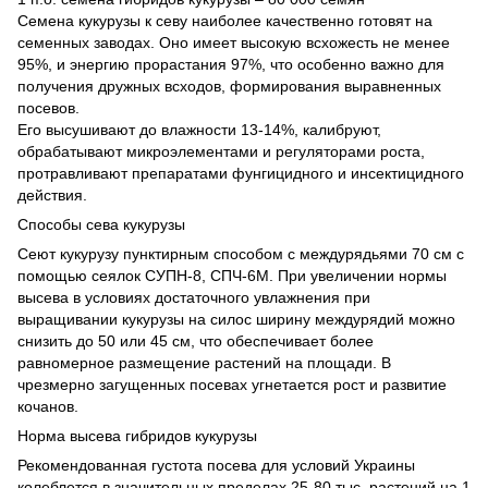
Семена кукурузы к севу наиболее качественно готовят на
семенных заводах. Оно имеет высокую всхожесть не менее
95%, и энергию прорастания 97%, что особенно важно для
получения дружных всходов, формирования выравненных
посевов.
Его высушивают до влажности 13-14%, калибруют,
обрабатывают микроэлементами и регуляторами роста,
протравливают препаратами фунгицидного и инсектицидного
действия.
Способы сева кукурузы
Сеют кукурузу пунктирным способом с междурядьями 70 см с
помощью сеялок СУПН-8, СПЧ-6М. При увеличении нормы
высева в условиях достаточного увлажнения при
выращивании кукурузы на силос ширину междурядий можно
снизить до 50 или 45 см, что обеспечивает более
равномерное размещение растений на площади. В
чрезмерно загущенных посевах угнетается рост и развитие
кочанов.
Норма высева гибридов кукурузы
Рекомендованная густота посева для условий Украины
колеблется в значительных пределах 25-80 тыс. растений на 1