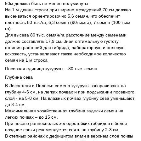
50м должна быть не менее полуминуты.
На 1 м длины строки при ширине междурядий 70 см должно
высеиваться ориентировочно 5,6 семян, что обеспечит
плотность 80 тыс/га, 6,3 семян (90тыс/га), 7 семян (100 тыс/
га).
Для высева 80 тыс. семян/га расстояние между семенами
должно составлять 17,9 см. Зная оптимальную густоту
стояния растений для гибрида, лабораторную и полевую
всхожесть, устанавливают также необходимое количество
семян на 1 м строки.
Посевная единица кукурузы – 80 тыс. семян.
Глубина сева
В Лесостепи и Полесье семена кукурузы заворачивают на
глубину 4-6 см, на легких почвах и при подсыхании посевного
слоя - на 5-8 см. На влажных почвах глубину сева уменьшают
до 3-4 см.
Максимальная хозяйственная глубина заделки семян на
легких почвах – до 15 см.
При посеве раннеспелых холодостойких гибридов в более
поздние сроки рекомендуется сеять на глубину 2-3 см.
В степных районах с дефицитом влаги в верхнем слое почвы