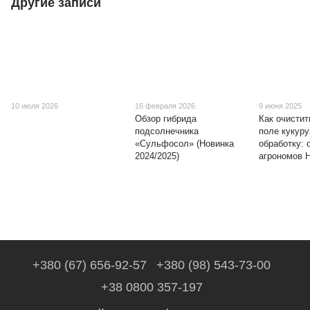
Другие записи
10 июля 2026
16 февраля 2026
9 июня 2025
Обзор гибрида
Как очистит
подсолнечника
поле кукуру
«Сульфосол» (Новинка
обработку: 
2024/2025)
агрономов 
+380 (67) 656-92-57
+380 (98) 543-73-00
+38 0800 357-197