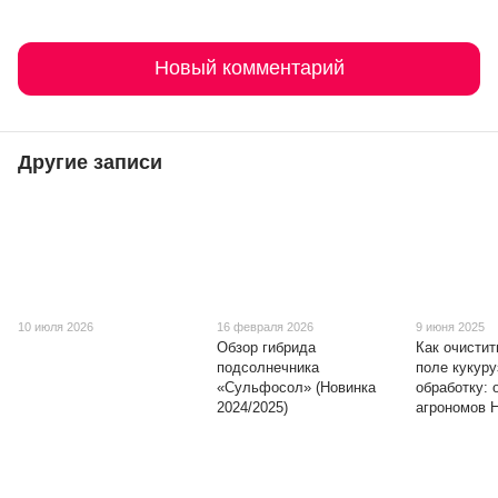
Новый комментарий
Другие записи
10 июля 2026
16 февраля 2026
9 июня 2025
Обзор гибрида
Как очистит
подсолнечника
поле кукуру
«Сульфосол» (Новинка
обработку: 
2024/2025)
агрономов 