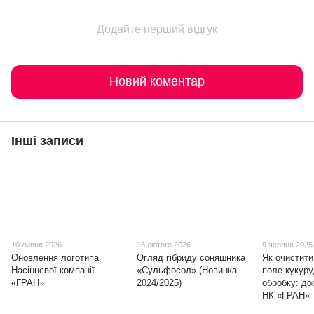
Додайте перший відгук
Новий коментар
Інші записи
10 липня 2026
16 лютого 2026
9 червня 2025
Оновлення логотипа
Огляд гібриду соняшника
Як очистити
Насіннєвої компанії
«Сульфосол» (Новинка
поле кукуру
«ГРАН»
2024/2025)
обробку: до
НК «ГРАН»