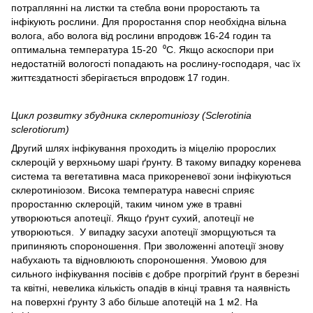
потраплянні на листки та стебла вони проростають та
інфікують рослини. Для проростання спор необхідна вільна
волога, або волога від рослини впродовж 16-24 годин та
оптимальна температура 15-20 ⁰С. Якщо аскоспори при
недостатній вологості попадають на рослину-господаря, час їх
життєздатності зберігається впродовж 17 годин.
Цикл розвитку збудника склеротиніозу (Sclerotinia
sclerotiorum)
Другий шлях інфікування проходить із міцелію пророслих
склероцій у верхньому шарі ґрунту. В такому випадку коренева
система та вегетативна маса прикореневої зони інфікуються
склеротиніозом. Висока температура навесні сприяє
проростанню склероцій, таким чином уже в травні
утворюються апотеції. Якщо ґрунт сухий, апотеції не
утворюються. У випадку засухи апотеції зморщуються та
припиняють спороношення. При зволоженні апотеції знову
набухають та відновлюють спороношення. Умовою для
сильного інфікування посівів є добре прогрітий ґрунт в березні
та квітні, невелика кількість опадів в кінці травня та наявність
на поверхні ґрунту 3 або більше апотецій на 1 м2. На