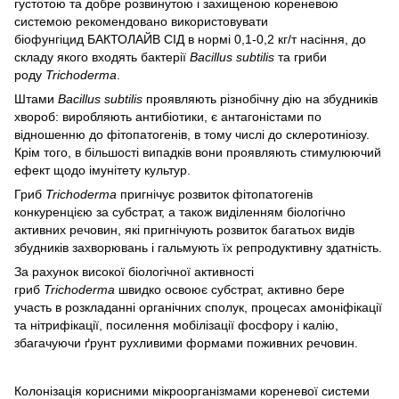
густотою та добре розвинутою і захищеною кореневою
системою рекомендовано використовувати
біофунгіцид БАКТОЛАЙВ СІД в нормі 0,1-0,2 кг/т насіння, до
складу якого входять бактерії
Bacillus subtilis
та гриби
роду
Trichoderma
.
Штами
Bacillus subtilis
проявляють різнобічну дію на збудників
хвороб: виробляють антибіотики, є антагоністами по
відношенню до фітопатогенів, в тому числі до склеротиніозу.
Крім того, в більшості випадків вони проявляють стимулюючий
ефект щодо імунітету культур.
Гриб
Trichoderma
пригнічує розвиток фітопатогенів
конкуренцією за субстрат, а також виділенням біологічно
активних речовин, які пригнічують розвиток багатьох видів
збудників захворювань і гальмують їх репродуктивну здатність.
За рахунок високої біологічної активності
гриб
Trichoderma
швидко освоює субстрат, активно бере
участь в розкладанні органічних сполук, процесах амоніфікації
та нітрифікації, посилення мобілізації фосфору і калію,
збагачуючи ґрунт рухливими формами поживних речовин.
Колонізація корисними мікроорганізмами кореневої системи