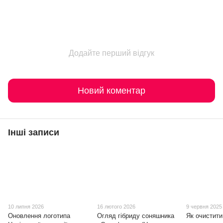
Додайте перший відгук
Новий коментар
Інші записи
10 липня 2026
16 лютого 2026
9 червня 2025
Оновлення логотипа
Огляд гібриду соняшника
Як очистити