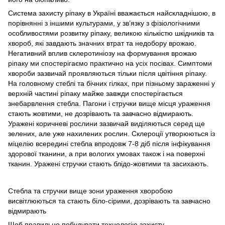
Система захисту ріпаку в Україні вважається найскладнішою, в
порівнянні з іншими культурами, у зв’язку з фізіологічними
особливостями розвитку ріпаку, великою кількістю шкідників та
хвороб, які завдають значних втрат та недобору врожаю.
Негативний вплив склеротиніозу на формування врожаю
ріпаку ми спостерігаємо практично на усіх посівах. Симптоми
хвороби зазвичай проявляються тільки після цвітіння ріпаку.
На головному стеблі та бічних гілках, при пізньому зараженні у
верхній частині ріпаку майже завжди спостерігається
знебарвлення стебла. Пагони і стручки вище місця ураження
стають жовтими, не дозрівають та завчасно відмирають.
Уражені коричневі рослини зазвичай виділяються серед ще
зелених, але уже нахилених рослин. Склероції утворюються із
міцелію всередині стебла впродовж 7-8 діб після інфікування
здорової тканини, а при вологих умовах також і на поверхні
тканин. Уражені стручки стають блідо-жовтими та засихають.
Стебла та стручки вище зони ураження хворобою
висвітлюються та стають біло-сірими, дозрівають та завчасно
відмирають
Щоб правильно побудувати технологію захисту