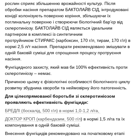
рослин сприяє збільшенню врожайності культур. Після
обробки насіння препаратом БАКТОЛАЙВ СІД, інтродуковані
конідії колонізують поверхню коріння, збільшуючи їх
поглинальну поверхню і створюючи біологічний бар’єр від
склеротиніозу. БАКТОЛАЙВ СІД являється ідеальним
партнером в комплексі із синтетичним
протруйником СТИРАКС (карбоксин, 170 г/л, тирам, 170 г/л) в
нормі 2,5 л/т насіння. Препарати рекомендовано змішувати в
одній баковій суміші для спрощення процесу протруєння
насіння.
Фунгіцидного захисту, який мав би 100% ефективність проти
склеротиніозу – немає.
Причиною цьому є фізіологічні особливості біологічного циклу
розвитку збудника хвороби та неймовірну його патогенність.
Для цілеспрямованої боротьби зі склеротиніозом
проявляють ефективність фунгіциди:
БРЕДЛІ (боскалід, 500 г/л) в нормі 1,0-1,2 л/га,
ДОКТОР КРОП (карбендазим, 500 г/л
) в нормі 1,5 л/га та їх
компонування в одній баковій суміші.
Внесення фунгіцидів рекомендовано на початковому етапі