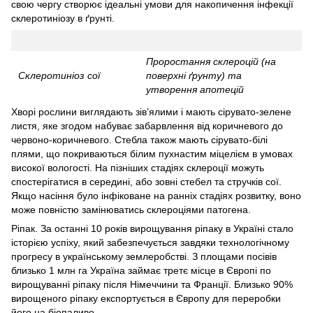
свою чергу створює ідеальні умови для накопичення інфекції
склеротиніозу в ґрунті.
Проростання склероцій (на
Склеротиніоз сої
поверхні ґрунту) та
утворення апотецій
Хворі рослини виглядають зів’ялими і мають сірувато-зелене
листя, яке згодом набуває забарвлення від коричневого до
червоно-коричневого. Стебла також мають сірувато-білі
плями, що покриваються білим пухнастим міцелієм в умовах
високої вологості. На пізніших стадіях склероції можуть
спостерігатися в середині, або зовні стебел та стручків сої.
Якщо насіння було інфіковане на ранніх стадіях розвитку, воно
може повністю замінюватись склероціями патогена.
Ріпак. За останні 10 років вирощування ріпаку в Україні стало
історією успіху, який забезпечується завдяки технологічному
прогресу в українському землеробстві. З площами посівів
близько 1 млн га Україна займає третє місце в Європі по
вирощуванні ріпаку після Німеччини та Франції. Близько 90%
вирощеного ріпаку експортується в Європу для переробки
його на біопаливо.