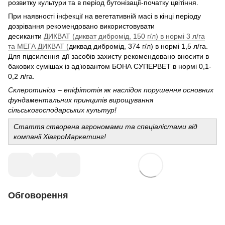
розвитку культури та в період бутонізації-початку цвітіння.
При наявності інфекції на вегетативній масі в кінці періоду
дозрівання рекомендовано використовувати
десиканти
ДИКВАТ (дикват дибромід, 150 г/л) в нормі 3 л/га
та МЕГА ДИКВАТ (
диквад дибромід, 374 г/л) в нормі 1,5 л/га.
Для підсилення дії засобів захисту рекомендовано вносити в
бакових сумішах із ад’ювантом БОНА СУПЕРВЕТ в нормі 0,1-
0,2 л/га.
Склеротиніоз – епіфітотія як наслідок порушення основних
фундаментальних принципів вирощування
сільськогосподарських культур!
Стаття створена агрономами та спеціалістами від
компанії ХіагроМаркетинг!
Обговорення