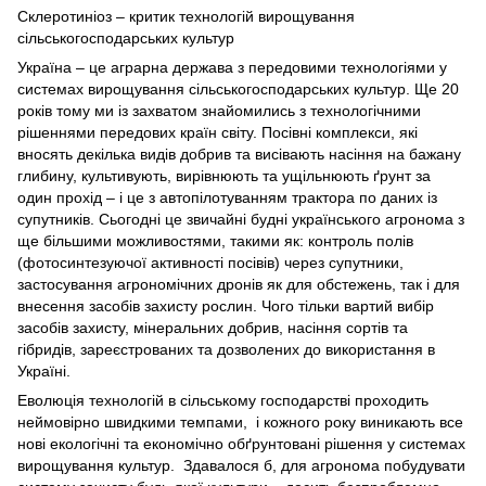
Склеротиніоз – критик технологій вирощування
сільськогосподарських культур
Україна – це аграрна держава з передовими технологіями у
системах вирощування сільськогосподарських культур. Ще 20
років тому ми із захватом знайомились з технологічними
рішеннями передових країн світу. Посівні комплекси, які
вносять декілька видів добрив та висівають насіння на бажану
глибину, культивують, вирівнюють та ущільнюють ґрунт за
один прохід – і це з автопілотуванням трактора по даних із
супутників. Сьогодні це звичайні будні українського агронома з
ще більшими можливостями, такими як: контроль полів
(фотосинтезуючої активності посівів) через супутники,
застосування агрономічних дронів як для обстежень, так і для
внесення засобів захисту рослин. Чого тільки вартий вибір
засобів захисту, мінеральних добрив, насіння сортів та
гібридів, зареєстрованих та дозволених до використання в
Україні.
Еволюція технологій в сільському господарстві проходить
неймовірно швидкими темпами, і кожного року виникають все
нові екологічні та економічно обґрунтовані рішення у системах
вирощування культур. Здавалося б, для агронома побудувати