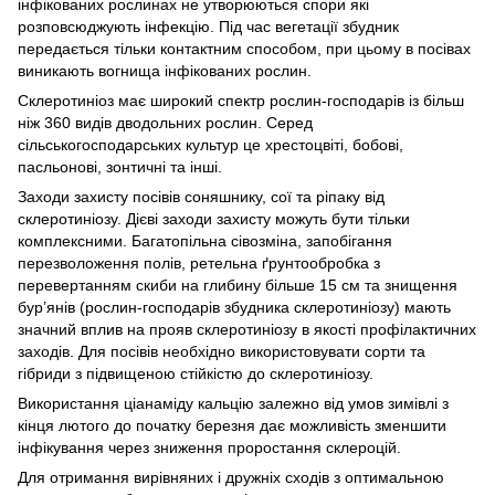
інфікованих рослинах не утворюються спори які
розповсюджують інфекцію. Під час вегетації збудник
передається тільки контактним способом, при цьому в посівах
виникають вогнища інфікованих рослин.
Склеротиніоз має широкий спектр рослин-господарів із більш
ніж 360 видів дводольних рослин. Серед
сільськогосподарських культур це хрестоцвіті, бобові,
пасльонові, зонтичні та інші.
Заходи захисту посівів соняшнику, сої та ріпаку від
склеротиніозу. Дієві заходи захисту можуть бути тільки
комплексними. Багатопільна сівозміна, запобігання
перезволоження полів, ретельна ґрунтообробка з
перевертанням скиби на глибину більше 15 см та знищення
бур’янів (рослин-господарів збудника склеротиніозу) мають
значний вплив на прояв склеротиніозу в якості профілактичних
заходів. Для посівів необхідно використовувати сорти та
гібриди з підвищеною стійкістю до склеротиніозу.
Використання ціанаміду кальцію залежно від умов зимівлі з
кінця лютого до початку березня дає можливість зменшити
інфікування через зниження проростання склероцій.
Для отримання вирівняних і дружніх сходів з оптимальною