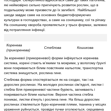
господаря. Склеротиніоз відноситься саме до таких патогенів,
які неймовірно сильно пригнічують розвиток рослин, що в
подальшому може призвести до їх загибелі. Найбільшої
шкоди завдає саме на основних бюджетоформуючих
культурах в господарствах, а саме на соняшнику, сої та ріпаку.
На соняшнику хвороба проявляється у трьох формах, залежно
від потрапляння інфекції.
Коренева
Стеблова
Кошикова
(прикоренева)
За кореневої (прикореневої) форми інфікується коренева
система, корені стають м’якими та мокрими, у вологому ґрунті
вони покриваються білим повстяним нальотом, транспортна
система знищується, рослина гине.
Стеблова форма спостерігається як на сходах, так і на
дорослих рослинах. На молодих рослинах сім’ядолі, листки і
стебла біля прикореневої частини буріють, загнивають і
покриваються білим нальотом. Верхня частина стебла
поникає, листки в’януть і рослина гине. На більш дорослих
рослинах з’являються буро-коричневі плями, тканина у місцях
ураження руйнується, провідні пучки оголюються, серцевина