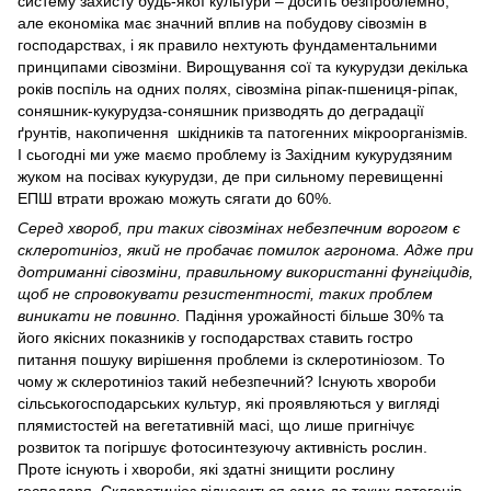
систему захисту будь-якої культури – досить безпроблемно,
але економіка має значний вплив на побудову сівозмін в
господарствах, і як правило нехтують фундаментальними
принципами сівозміни. Вирощування сої та кукурудзи декілька
років поспіль на одних полях, сівозміна ріпак-пшениця-ріпак,
соняшник-кукурудза-соняшник призводять до деградації
ґрунтів, накопичення шкідників та патогенних мікроорганізмів.
І сьогодні ми уже маємо проблему із Західним кукурудзяним
жуком на посівах кукурудзи, де при сильному перевищенні
ЕПШ втрати врожаю можуть сягати до 60%.
Серед хвороб, при таких сівозмінах небезпечним ворогом є
склеротиніоз, який не пробачає помилок агронома. Адже при
дотриманні сівозміни, правильному використанні фунгіцидів,
щоб не спровокувати резистентності, таких проблем
виникати не повинно.
Падіння урожайності більше 30% та
його якісних показників у господарствах ставить гостро
питання пошуку вирішення проблеми із склеротиніозом. То
чому ж склеротиніоз такий небезпечний? Існують хвороби
сільськогосподарських культур, які проявляються у вигляді
плямистостей на вегетативній масі, що лише пригнічує
розвиток та погіршує фотосинтезуючу активність рослин.
Проте існують і хвороби, які здатні знищити рослину