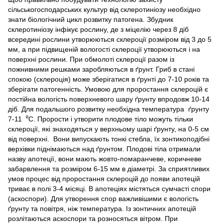
сільськогосподарських культур від склеротиніозу необхідно
знати біологічний цикл розвитку патогена. Збудник
склеротиніозу інфікує рослину, де з міцелію через 8 діб
всередині рослини утворюються склероції розміром від 3 до 5
мм, а при підвищеній вологості склероції утворюються і на
поверхні рослини. При обмолоті склероції разом із
пожнивними решками заробляються в ґрунт. Гриб в стані
спокою (склероція) може зберігатися в ґрунті до 7-10 років та
зберігати патогенність. Умовою для проростання склероцій є
постійна вологість поверхневого шару ґрунту впродовж 10-14
діб. Для подальшого розвитку необхідна температура ґрунту
7-11 ⁰С. Прорости і утворити плодове тіло можуть тільки
склероції, які знаходяться у верхньому шарі ґрунту, на 0-5 см
від поверхні. Вони випускають тонкі стебла, їх зонтикоподібні
верхівки піднімаються над ґрунтом. Плодові тіла отримали
назву апотеції, вони мають жовто-помаранчеве, коричневе
забарвлення та розміром 6-15 мм в діаметрі. За сприятливих
умов процес від проростання склероцій до появи апотецій
триває в полі 3-4 місяці. В апотеціях містяться сумчасті спори
(аскоспори). Для утворення спор важливішими є вологість
ґрунту та повітря, ніж температура. Із зонтичних апотецій
розлітаються аскоспори та розносяться вітром. При