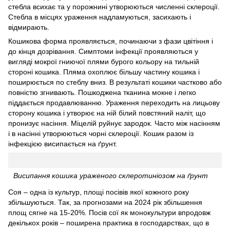
стебла всихає та у порожнині утворюються численні склероції.
Стебла в місцях ураження надламуються, засихають і
відмирають.
Кошикова форма проявляється, починаючи з фази цвітіння і
до кінця дозрівання. Симптоми інфекції проявляються у
вигляді мокрої гниючої плями бурого кольору на тильній
стороні кошика. Пляма охоплює більшу частину кошика і
поширюється по стеблу вниз. В результаті кошики частково або
повністю згнивають. Пошкоджена тканина мокне і легко
піддається продавлюванню. Ураження переходить на лицьову
сторону кошика і утворює на ній білий повстяний наліт, що
пронизує насіння. Міцелій руйнує зародок. Часто між насінням
і в насінні утворюються чорні склероції. Кошик разом із
інфекцією висипається на ґрунт.
Висипання кошика ураженого склеротиніозом на ґрунт
Соя – одна із культур, площі посівів якої кожного року
збільшуються. Так, за прогнозами на 2024 рік збільшення
площ сягне на 15-20%. Посів сої як монокультури впродовж
декількох років – поширена практика в господарствах, що в