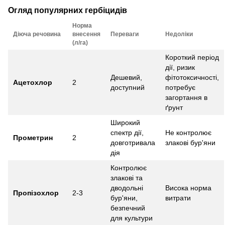
Огляд популярних гербіцидів
Норма
Діюча речовина
внесення
Переваги
Недоліки
(л/га)
Короткий період
дії, ризик
Дешевий,
фітотоксичності,
Ацетохлор
2
доступний
потребує
загортання в
ґрунт
Широкий
спектр дії,
Не контролює
Прометрин
2
довготривала
злакові бур'яни
дія
Контролює
злакові та
дводольні
Висока норма
Пропізохлор
2-3
бур'яни,
витрати
безпечний
для культури