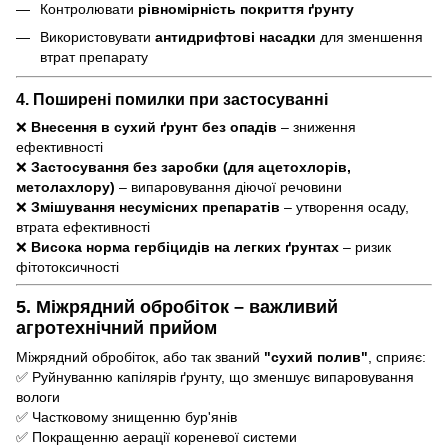
Контролювати
рівномірність покриття ґрунту
Використовувати
антидрифтові насадки
для зменшення
втрат препарату
4. Поширені помилки при застосуванні
❌
Внесення в сухий ґрунт без опадів
– зниження
ефективності
❌
Застосування без заробки (для ацетохлорів,
метолахлору)
– випаровування діючої речовини
❌
Змішування несумісних препаратів
– утворення осаду,
втрата ефективності
❌
Висока норма гербіцидів на легких ґрунтах
– ризик
фітотоксичності
5. Міжрядний обробіток – важливий
агротехнічний прийом
Міжрядний обробіток, або так званий
"сухий полив"
, сприяє:
✅ Руйнуванню капілярів ґрунту, що зменшує випаровування
вологи
✅ Частковому знищенню бур'янів
✅ Покращенню аерації кореневої системи