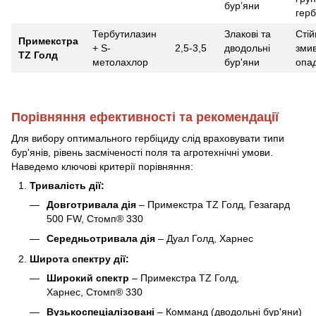
бур’яни
герб
Тербутилазин
Злакові та
Стій
Примекстра
+ S-
2,5-3,5
дводольні
зми
TZ Голд
метолахлор
бур'яни
опа
Порівняння ефективності та рекомендації
Для вибору оптимального гербіциду слід враховувати типи
бур'янів, рівень засміченості поля та агротехнічні умови.
Наведемо ключові критерії порівняння:
Тривалість дії:
Довготривала дія
– Примекстра TZ Голд, Гезагард
500 FW, Стомп® 330
Середньотривала дія
– Дуал Голд, Харнес
Широта спектру дії:
Широкий спектр
– Примекстра TZ Голд,
Харнес, Стомп® 330
Вузькоспеціалізовані
– Комманд (дводольні бур'яни)