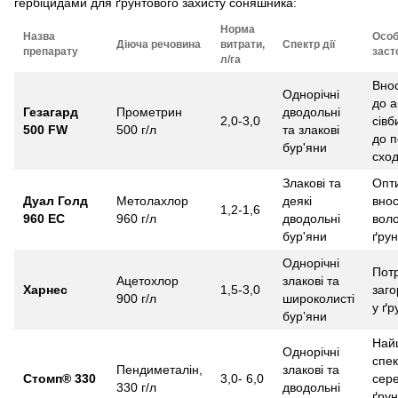
гербіцидами для ґрунтового захисту соняшника:
Норма
Назва
Особ
Діюча речовина
витрати,
Спектр дії
препарату
заст
л/га
Вно
Однорічні
до а
Гезагард
Прометрин
дводольні
2,0-3,0
сівб
500 FW
500 г/л
та злакові
до 
бур'яни
сход
Злакові та
Опт
Дуал Голд
Метолахлор
деякі
вно
1,2-1,6
960 ЕС
960 г/л
дводольні
вол
бур'яни
ґру
Однорічні
Пот
Ацетохлор
злакові та
Харнес
1,5-3,0
заг
900 г/л
широколисті
у ґр
бур’яни
Най
Однорічні
спек
Пендиметалін,
злакові та
Стомп® 330
3,0- 6,0
сер
330 г/л
дводольні
ґрун