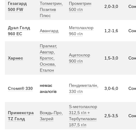
Гезагард
Топметрин,
Прометрин
2,0-3,0
Со
500 FW
Позитив
500 г/л
Плюс
Дуал Голд
Метолахлор
Авангард
1,2-1,6
Со
960 ЕС
960 г/л
Прагмат,
Аватар,
Ацетохлор
Харнес
Кратос,
1,5-3,0
Со
900 г/л
Основа,
Еталон
немає
Пендиметалін,
Стомп® 330
3,0-6,0
Со
аналогів
330 г/л
S-метолахлор
Примекстра
Вождь-Про,
312,5 г/л +
2,5-3,5
Со
TZ Голд
Загрей
Тербутилазин
187,5 г/л