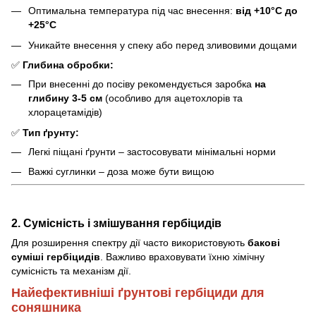
Оптимальна температура під час внесення:
від +10°C до
+25°C
Уникайте внесення у спеку або перед зливовими дощами
✅
Глибина обробки:
При внесенні до посіву рекомендується заробка
на
глибину 3-5 см
(особливо для ацетохлорів та
хлорацетамідів)
✅
Тип ґрунту:
Легкі піщані ґрунти – застосовувати мінімальні норми
Важкі суглинки – доза може бути вищою
2. Сумісність і змішування гербіцидів
Для розширення спектру дії часто використовують
бакові
суміші гербіцидів
. Важливо враховувати їхню хімічну
сумісність та механізм дії.
Найефективніші ґрунтові гербіциди для
соняшника