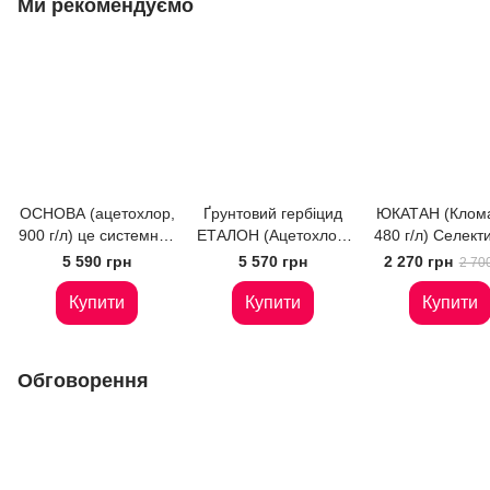
Ми рекомендуємо
ОСНОВА (ацетохлор,
Ґрунтовий гербіцид
ЮКАТАН (Клома
900 г/л) це системний
ЕТАЛОН (Ацетохлор,
480 г/л) Селект
ґрунтовий гербіцид
900 г/л) Соняшник,
грунтовий герб
5 590 грн
5 570 грн
2 270 грн
2 70
кукурудза, планується
проти однодол
реєстрація на сою та
та дводольн
Купити
Купити
Купити
картоплю
бур’янів
Обговорення