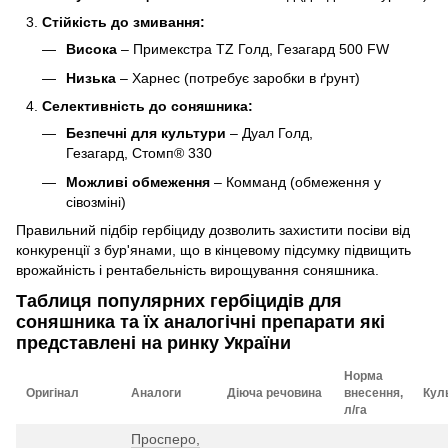
Стійкість до змивання:
Висока
– Примекстра TZ Голд, Гезагард 500 FW
Низька
– Харнес (потребує заробки в ґрунт)
Селективність до соняшника:
Безпечні для культури
– Дуал Голд,
Гезагард, Стомп® 330
Можливі обмеження
– Комманд (обмеження у
сівозміні)
Правильний підбір гербіциду дозволить захистити посіви від
конкуренції з бур'янами, що в кінцевому підсумку підвищить
врожайність і рентабельність вирощування соняшника.
Таблиця популярних гербіцидів для
соняшника та їх аналогічні препарати які
представлені на ринку України
Норма
Оригінал
Аналоги
Діюча речовина
внесення,
Кул
л/га
Просперо,