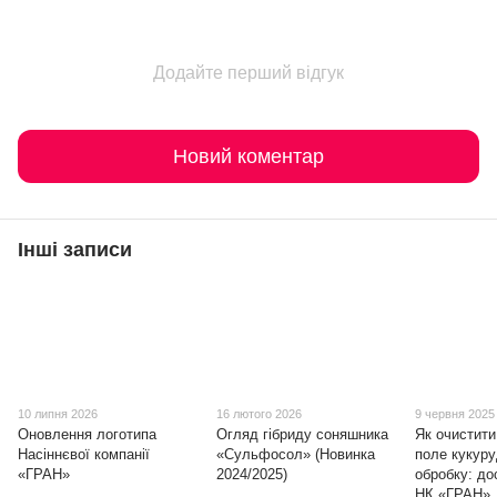
Додайте перший відгук
Новий коментар
Інші записи
10 липня 2026
16 лютого 2026
9 червня 2025
Оновлення логотипа
Огляд гібриду соняшника
Як очистити
Насіннєвої компанії
«Сульфосол» (Новинка
поле кукуру
«ГРАН»
2024/2025)
обробку: до
НК «ГРАН»