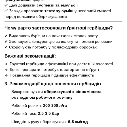
✅ Далі додавати
суспензії
та
емульсії
✅ Завжди проводити
тестову суміш
у невеликій ємності
перед польовим обприскуванням
Чому варто застосовувати ґрунтові гербіциди?
✔ Видаляють бур'яни на початкових етапах росту
✔ Зменшують конкуренцію за вологу та поживні речовини
✔ Скорочують потребу у післясходових обробках
Важливі рекомендації:
🔹 Ґрунтові гербіциди ефективніші при достатній вологості
🔹 Деякі препарати потребують загортання в ґрунт
🔹 Поєднання гербіцидів підвищує ефективність
3. Рекомендації щодо внесення гербіцидів
Використовувати
обприскувачі з рівномірним
розподілом робочого розчину
Робочий розчин:
200-300 л/га
Робочий тиск:
2,5-3,5 бар
Швидкість руху обприскувача:
6-8 км/год