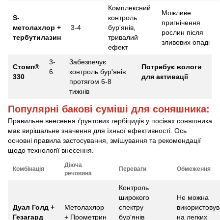
Комплексний
Можливе
S-
контроль
пригнічення
метолахлор +
3-4
бур'янів,
рослин після
тербутилазин
тривалий
зливових опаді
ефект
3-
Забезпечує
Стомп®
Потребує
вологи
6.
контроль бур'янів
330
для активації
протягом 6-8
тижнів
Популярні бакові суміші для соняшника:
Правильне внесення ґрунтових гербіцидів у посівах соняшника
має вирішальне значення для їхньої ефективності. Ось
основні правила застосування, змішування та рекомендації
щодо технології внесення.
Діюча
Комбінація
Переваги
Обмеження
речовина
Контроль
широкого
Не можна
Дуал Голд +
Метолахлор
спектру
використовув
Гезагард
+ Прометрин
бур'янів
на легких