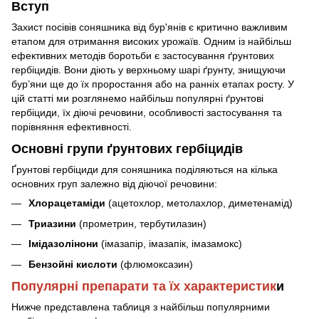
Вступ
Захист посівів соняшника від бур'янів є критично важливим
етапом для отримання високих урожаїв. Одним із найбільш
ефективних методів боротьби є застосування ґрунтових
гербіцидів. Вони діють у верхньому шарі ґрунту, знищуючи
бур’яни ще до їх проростання або на ранніх етапах росту. У
цій статті ми розглянемо найбільш популярні ґрунтові
гербіциди, їх діючі речовини, особливості застосування та
порівняння ефективності.
Основні групи ґрунтових гербіцидів
Ґрунтові гербіциди для соняшника поділяються на кілька
основних груп залежно від діючої речовини:
Хлорацетаміди
(ацетохлор, метолахлор, диметенамід)
Триазини
(прометрин, тербутилазин)
Імідазолінони
(імазапір, імазапік, імазамокс)
Бензойні кислоти
(флюмоксазин)
Популярні препарати та їх характеристик
и
Нижче представлена таблиця з найбільш популярними