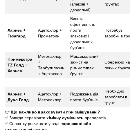
(злакові +
ґрунтах
дводольні)
Висока
ефективність
Харнес +
Ацетохлор +
проти
Потребує
Гезагард
Прометрин
злакових і
заробки в ґр
дводольних
бур'янів
Метолахлор
Максимальний
Примекстра
+
захист на
Обережно на
TZ Голд +
Тербутилазин
різних типах
легких ґрунт
Харнес
+ Ацетохлор
ґрунтів
Необхідно
Харнес +
Ацетохлор +
Подовжена дія
заробляти в
Дуал Голд
Метолахлор
проти бур'янів
ґрунт
👉
Що важливо враховувати при змішуванні?
✅ Завжди перевіряти
хімічну сумісність
препаратів
✅ Спочатку розчиняти у воді
порошкові або
гранульовані
форми