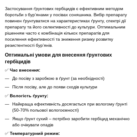
Застосування ґрунтових гербіцидів є ефективним методом
боротьби з бур’янами у посівах соняшника. Вибір препарату
повинен ґрунтуватися на характеристиках ґрунту, спектрі дії
препарату та його селективності до культури. Оптимальним
рішенням часто є комбінація кількох препаратів для
посилення ефективності та зниження ризику розвитку
резистентності бур’янів.
Оптимальні умови для внесення ґрунтових
гербіцидів
✅
Час внесення:
До посіву з заробкою в ґрунт (за необхідності)
Після посіву, але до появи сходів культури
✅
Вологість ґрунту:
Найкраща ефективність досягається при вологому ґрунті
(50-70% польової вологоємності)
Якщо ґрунт сухий – потрібно заробити гербіцид механічно
або очікувати опадів
✅
Температурний режим: