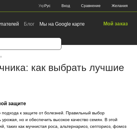
Сравнение
Укр
Рус
Вход
Желания
Мой заказ
упателей
Блог
Мы на Google карте
ая
ника: как выбрать лучшие
ной защите
о подхода к защите от болезней. Правильный выбор
урожая, но и обеспечить высокое качество семян. В этой
, таких как мучнистая роса, альтернариоз, септориоз, фомоз