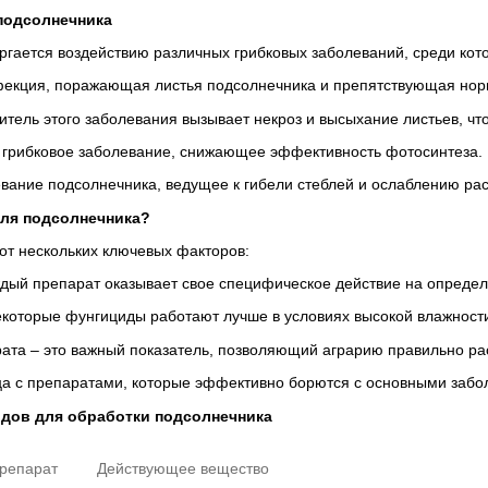
подсолнечника
ргается воздействию различных грибковых заболеваний, среди ко
кция, поражающая листья подсолнечника и препятствующая нор
итель этого заболевания вызывает некроз и высыхание листьев, чт
 грибковое заболевание, снижающее эффективность фотосинтеза.
вание подсолнечника, ведущее к гибели стеблей и ослаблению рас
для подсолнечника?
от нескольких ключевых факторов:
дый препарат оказывает свое специфическое действие на опреде
которые фунгициды работают лучше в условиях высокой влажности
рата
– это важный показатель, позволяющий аграрию правильно рас
ица с препаратами, которые эффективно борются с основными заб
дов для обработки подсолнечника
репарат
Действующее вещество