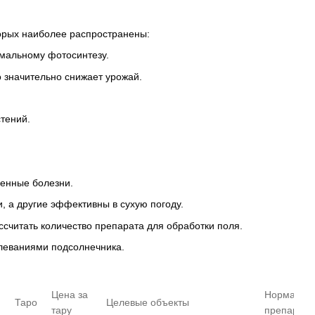
торых наиболее распространены:
мальному фотосинтезу.
о значительно снижает урожай.
тений.
ленные болезни.
, а другие эффективны в сухую погоду.
считать количество препарата для обработки поля.
олеваниями подсолнечника.
Цена за
Норма рас
Таро
Целевые объекты
тару
препарата