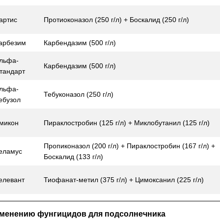
артис
Протиоконазол (250 г/л) + Боскалид (250 г/л)
арбезим
Карбендазим (500 г/л)
льфа-
Карбендазим (500 г/л)
тандарт
льфа-
Тебуконазол (250 г/л)
ебузол
микон
Пираклостробин (125 г/л) + Миклобутанил (125 г/л)
Пропиконазол (200 г/л) + Пираклостробин (167 г/л) +
еламус
Боскалид (133 г/л)
елевант
Тиофанат-метил (375 г/л) + Цимоксанил (225 г/л)
менению фунгицидов для подсолнечника