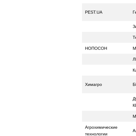
PEST.UA
Г
З
Т
НОПОСОН
М
Л
К
Химагро
Б
Д
К
М
Агрохимические
А
технологии