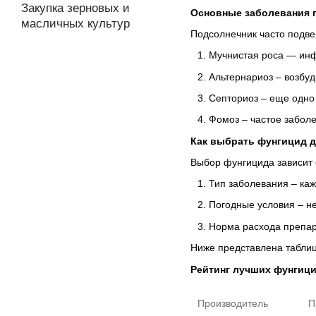
Закупка зерновых и
Основные заболевания 
масличных культур
Подсолнечник часто подве
Мучнистая роса
— инфе
Альтернариоз
– возбуд
Септориоз
– еще одно
Фомоз
– частое заболе
Как выбрать фунгицид 
Выбор фунгицида зависит 
Тип заболевания
– каж
Погодные условия
– не
Норма расхода препа
Ниже представлена ​​табл
Рейтинг лучших фунгици
Производитель
П