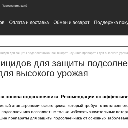
7
Перезвонить вам?
ов
Оплата и доставка
Обмен и возврат
Поддержка пок
ка зерновых и масличных культур
цидов для защиты подсолнечника: Как выбрать лучшие препараты для высокого урож
ицидов для защиты подсолнеч
для высокого урожая
я посева подсолнечника: Рекомендации по эффектив
жный этап агрономического цикла, который требует ответственног
подсолнечника позволяет не только избежать значительных потерь 
шие препараты для защиты подсолнечника от основных заболеваний