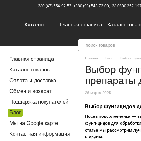
Перейти к основному контенту
+380 (67) 656-92-57 ,
+380 (98) 543-73-00,
+38 0800 357-19
Каталог
Главная страница
Каталог товар
Контактная информация
Закуп
Главная страница
Главная
Блог
Выбор фунги
Выбор фунг
Каталог товаров
препараты 
Оплата и доставка
Обмен и возврат
26 марта 2025
Поддержка покупателей
Выбор фунгицидов дл
Блог
Посев подсолнечника — ва
Мы на Google карте
фунгицидов для обработки 
статье мы рассмотрим луч
Контактная информация
и другие.