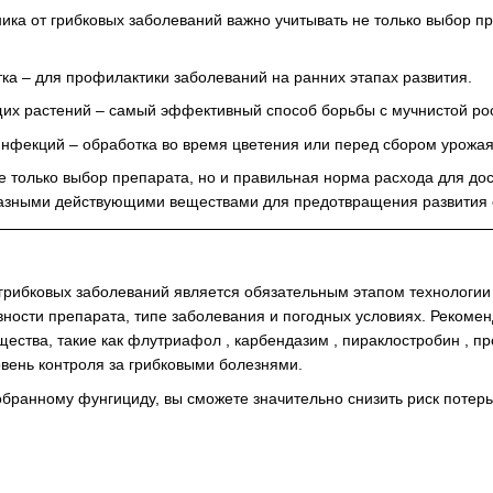
ика от грибковых заболеваний важно учитывать не только выбор п
тка
– для профилактики заболеваний на ранних этапах развития.
их растений
– самый эффективный способ борьбы с мучнистой рос
инфекций
– обработка во время цветения или перед сбором урожая
не только выбор препарата, но и правильная норма расхода для д
азными действующими веществами для предотвращения развития с
грибковых заболеваний является обязательным этапом технологи
ности препарата, типе заболевания и погодных условиях. Реком
ества, такие как
флутриафол
,
карбендазим
,
пираклостробин
,
пр
вень контроля за грибковыми болезнями.
бранному фунгициду, вы сможете значительно снизить риск потерь