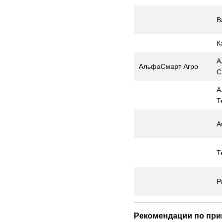
В
К
А
АльфаСмарт Агро
С
А
Т
А
Т
Р
Рекомендации по при