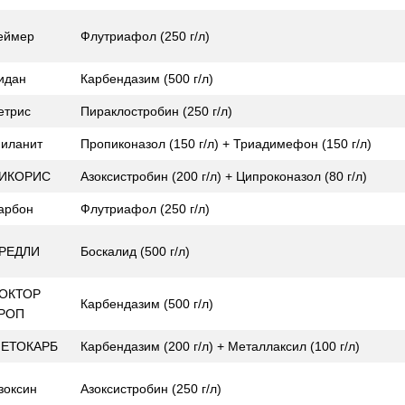
еймер
Флутриафол (250 г/л)
идан
Карбендазим (500 г/л)
етрис
Пираклостробин (250 г/л)
иланит
Пропиконазол (150 г/л) + Триадимефон (150 г/л)
ИКОРИС
Азоксистробин (200 г/л) + Ципроконазол (80 г/л)
арбон
Флутриафол (250 г/л)
РЕДЛИ
Боскалид (500 г/л)
ОКТОР
Карбендазим (500 г/л)
РОП
ЕТОКАРБ
Карбендазим (200 г/л) + Металлаксил (100 г/л)
зоксин
Азоксистробин (250 г/л)